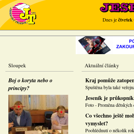
čtvrtek
Dnes je
Sloupek
Aktuální články
Boj o koryta nebo o
Kraj pomůže zatope
principy?
Spuštěna byla také veřejná
Jeseník je průkopník
Foto - Proměna dětských d
Co všechno ještě moh
vymyslet?
Poohlédnutí o několik roků