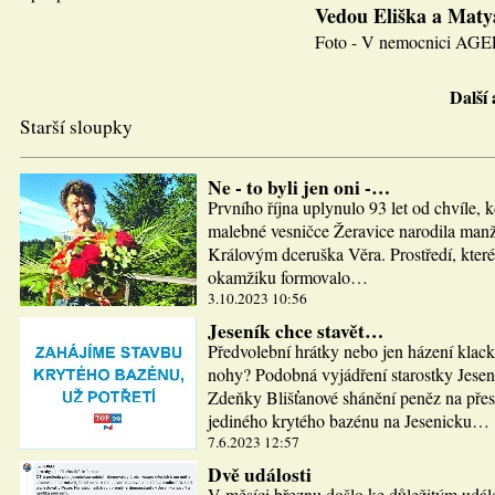
Vedou Eliška a Maty
Foto - V nemocnici AGEL J
Další
Starší sloupky
Ne - to byli jen oni -…
Prvního října uplynulo 93 let od chvíle, 
malebné vesničce Žeravice narodila man
Královým dceruška Věra. Prostředí, které
okamžiku formovalo…
3.10.2023 10:56
Jeseník chce stavět…
Předvolební hrátky nebo jen házení klac
nohy? Podobná vyjádření starostky Jesen
Zdeňky Blišťanové shánění peněz na pře
jediného krytého bazénu na Jesenicku…
7.6.2023 12:57
Dvě události
V měsíci březnu došlo ke důležitým udál