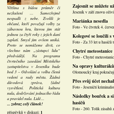
Zajesnit se můžete u
Většina s bídou průměr či
Jeseník v září znovu oživí
nezkušení … Samozřejmě
nespadli z nebe. Zvolili je
Mariánka nesedla
občané, kteří považují volby za
Foto - Ve čtvrtek 4. červen
zábavnou hru, kterou jim stát
jednou za čtyři roky z jejich daní
Kolegové se loučili s 
zaplatí. Smysl jim ovšem uniká.
Foto - Za 33 let u hasičů 
Proto se nemůžeme divit, co
všechno nám „zástupci lidu“
Chytré meteostanice
předvádějí. Na programu
Foto - Chytré meteostanice
čtvrtečního zasedání Městského
Na opravy kulturáků
zastupitelstva v Jeseníku bude
bod 3 – Odvolání a volba členů
Olomoucký kraj pokračuje
vedení a rady města. Žádná
Přes svůj účet necha
důvodová zpráva, žádné
Foto - Jeseničtí kriminalis
vysvětlení. Politická kultura
nula, dodržování jednacího řádu
Následky bouřek a si
a pravidel nula. Lidé…
hasičů
... zobraz celý článek!
Foto - 260. Tolik zásahů z
1
příspěvků v diskuzi: