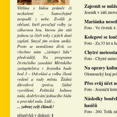
Zajesnit se může
Většina s bídou průměr či
Jeseník v září znovu
nezkušení … Samozřejmě
nespadli z nebe. Zvolili je
Mariánka nesed
občané, kteří považují volby za
Foto - Ve čtvrtek 4. 
zábavnou hru, kterou jim stát
jednou za čtyři roky z jejich daní
Kolegové se louči
zaplatí. Smysl jim ovšem uniká.
Foto - Za 33 let u h
Proto se nemůžeme divit, co
všechno nám „zástupci lidu“
Chytré meteosta
předvádějí. Na programu
Foto - Chytré meteos
čtvrtečního zasedání Městského
Na opravy kultu
zastupitelstva v Jeseníku bude
bod 3 – Odvolání a volba členů
Olomoucký kraj pokr
vedení a rady města. Žádná
Přes svůj účet 
důvodová zpráva, žádné
Foto - Jeseničtí krim
vysvětlení. Politická kultura
nula, dodržování jednacího řádu
Následky bouřek
a pravidel nula. Lidé…
hasičů
... zobraz celý článek!
Foto - 260. Tolik zá
1
příspěvků v diskuzi: