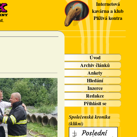
Internetová
kavárna a klub
Plíživá kontra
st
.
Úvod
Archiv článků
Ankety
Hledání
Inzerce
Redakce
Přihlásit se
Společenská kronika
(klikni)