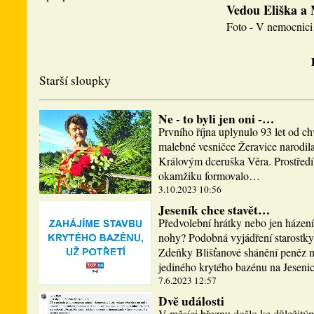
Vedou Eliška a
Foto - V nemocnici 
Starší sloupky
Ne - to byli jen oni -…
Prvního října uplynulo 93 let od ch
malebné vesničce Žeravice narodi
Královým dceruška Věra. Prostředí,
okamžiku formovalo…
3.10.2023 10:56
Jeseník chce stavět…
Předvolební hrátky nebo jen házen
nohy? Podobná vyjádření starostky
Zdeňky Blišťanové shánění peněz n
jediného krytého bazénu na Jesen
7.6.2023 12:57
Dvě události
V měsíci březnu došlo ke důležitý