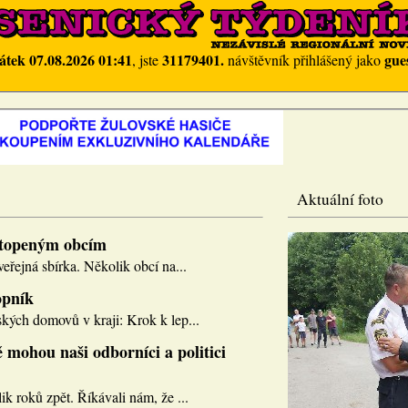
átek 07.08.2026 01:41
31179401.
gue
, jste
návštěvník přihlášený jako
Aktuální foto
topeným obcím
eřejná sbírka. Několik obcí na...
opník
kých domovů v kraji: Krok k lep...
 mohou naši odborníci a politici
k roků zpět. Říkávali nám, že ...