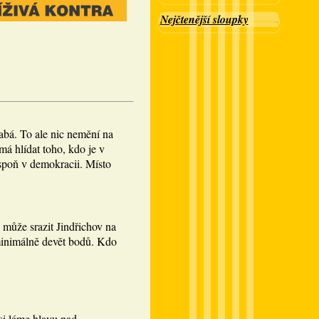
Nejčtenější sloupky
abá. To ale nic nemění na
á hlídat toho, kdo je v
spoň v demokracii. Místo
 může srazit Jindřichov na
minimálně devět bodů. Kdo
si láme hlavu nad