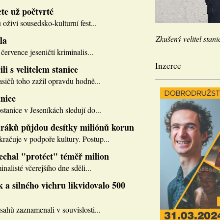
te už počtvrté
 oživí sousedsko-kulturní fest...
Zkušený velitel stani
la
července jeseničtí kriminalis...
Inzerce
li s velitelem stanice
asičů toho zažil opravdu hodně...
nice
tanice v Jeseníkách sledují do...
ráků půjdou desítky miliónů korun
ačuje v podpoře kultury. Postup...
nechal "protéct" téměř milion
inalisté včerejšího dne sděli...
 a silného vichru likvidovalo 500
sahů zaznamenali v souvislosti...