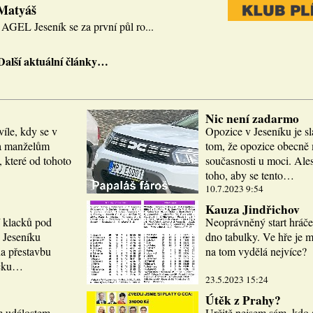
 Matyáš
AGEL Jeseník se za první půl ro...
Další aktuální články…
Nic není zadarmo
víle, kdy se v
Opozice v Jeseníku je sl
la manželům
tom, že opozice obecně m
 které od tohoto
současnosti u moci. Ale
toho, aby se tento…
10.7.2023 9:54
Kauza Jindřichov
í klacků pod
Neoprávněný start hráče
 Jeseníku
dno tabulky. Ve hře je 
a přestavbu
na tom vydělá nejvíce?
icku…
23.5.2023 15:24
Útěk z Prahy?
m událostem.
Určitě nejsem sám, kdo 