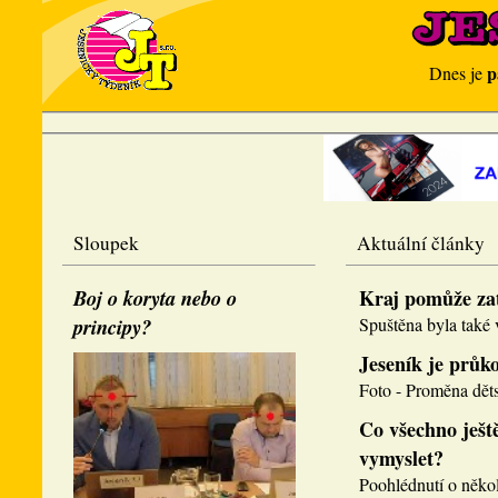
p
Dnes je
Sloupek
Aktuální články
Boj o koryta nebo o
Kraj pomůže za
principy?
Spuštěna byla také v
Jeseník je průk
Foto - Proměna děts
Co všechno ještě
vymyslet?
Poohlédnutí o několi