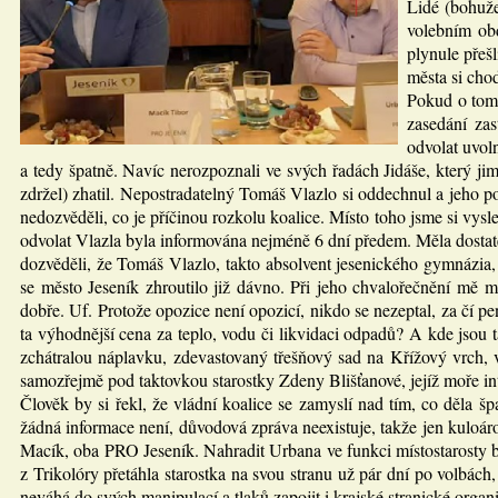
Lidé (bohuže
volebním obd
plynule přeš
města si cho
Pokud o tom 
zasedání za
odvolat uvol
a tedy špatně. Navíc nerozpoznali ve svých řadách Jidáše, který ji
zdržel) zhatil. Nepostradatelný Tomáš Vlazlo si oddechnul a jeho pol
nedozvěděli, co je příčinou rozkolu koalice. Místo toho jsme si vyslec
odvolat Vlazla byla informována nejméně 6 dní předem. Měla dostate
dozvěděli, že Tomáš Vlazlo, takto absolvent jesenického gymnázia,
se město Jeseník zhroutilo již dávno. Při jeho chvalořečnění mě mi
dobře. Uf. Protože opozice není opozicí, nikdo se nezeptal, za čí pe
ta výhodnější cena za teplo, vodu či likvidaci odpadů? A kde jso
zchátralou náplavku, zdevastovaný třešňový sad na Křížový vrch,
samozřejmě pod taktovkou starostky Zdeny Blišťanové, jejíž moře i
Člověk by si řekl, že vládní koalice se zamyslí nad tím, co děla
žádná informace není, důvodová zpráva neexistuje, takže jen kuloáro
Macík, oba PRO Jeseník. Nahradit Urbana ve funkci místostarosty by
z Trikolóry přetáhla starostka na svou stranu už pár dní po volbác
neváhá do svých manipulací a tlaků zapojit i krajské stranické organi