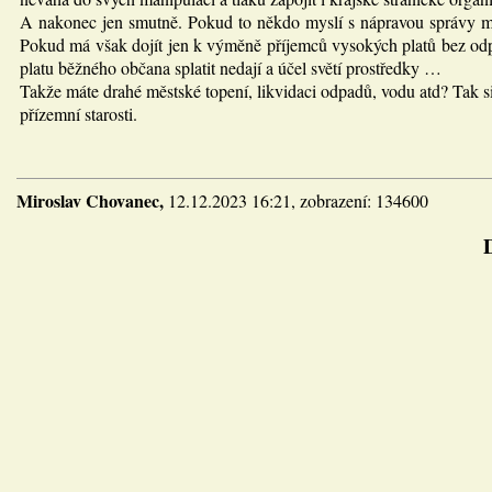
A nakonec jen smutně. Pokud to někdo myslí s nápravou správy měst
Pokud má však dojít jen k výměně příjemců vysokých platů bez odpo
platu běžného občana splatit nedají a účel světí prostředky …
Takže máte drahé městské topení, likvidaci odpadů, vodu atd? Tak si
přízemní starosti.
Miroslav Chovanec,
12.12.2023 16:21, zobrazení: 134600