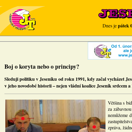
pátek 
Dnes je
Boj o koryta nebo o principy?
Sleduji politiku v Jeseníku od roku 1991, kdy začal vycházet J
v jeho novodobé historii – nejen vládní koalice Jeseník srdcem a
Většina s bí
za zábavnou h
nemůžeme div
zastupitels
zpráva, žádné