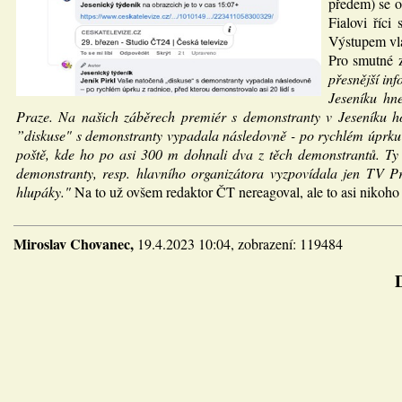
předem) se or
Fialovi říci
Výstupem vlá
Pro smutné 
přesnější in
Jeseníku hn
Praze. Na našich záběrech premiér s demonstranty v Jeseníku ho
”diskuse" s demonstranty vypadala následovně - po rychlém úprku z
poště, kde ho po asi 300 m dohnali dva z těch demonstrantů. Ty j
demonstranty, resp. hlavního organizátora vyzpovídala jen TV Pr
hlupáky."
Na to už ovšem redaktor ČT nereagoval, ale to asi nikoho
Miroslav Chovanec,
19.4.2023 10:04, zobrazení: 119484