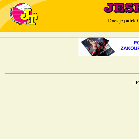
pátek 
Dnes je
P
|