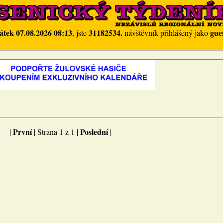
átek 07.08.2026 08:13
31182534.
gue
, jste
návštěvník přihlášený jako
První
Poslední
|
| Strana 1 z 1 |
|