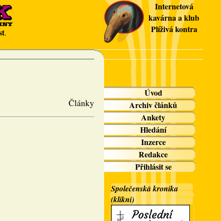
Internetová
kavárna a klub
Plíživá kontra
st
.
Úvod
Články
Archiv článků
Ankety
Hledání
Inzerce
Redakce
Přihlásit se
Společenská kronika
(klikni)