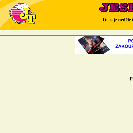
neděle 
Dnes je
P
|