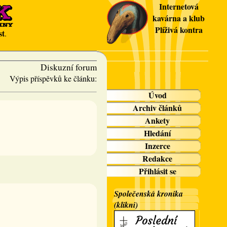
Internetová
kavárna a klub
Plíživá kontra
st
.
Diskuzní forum
Výpis příspěvků ke článku:
Úvod
Archiv článků
Ankety
Hledání
Inzerce
Redakce
Přihlásit se
Společenská kronika
(klikni)