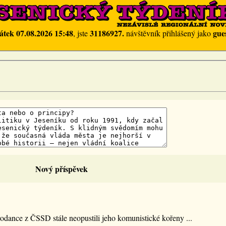
átek 07.08.2026 15:48
31186927.
gue
, jste
návštěvník přihlášený jako
Nový příspěvek
rodance z ČSSD stále neopustili jeho komunistické kořeny ...