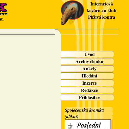
Internetová
kavárna a klub
Plíživá kontra
st
.
Úvod
Archiv článků
Ankety
Hledání
Inzerce
Redakce
Přihlásit se
Společenská kronika
(klikni)