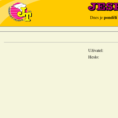
pondělí
Dnes je
Uživatel:
Heslo: