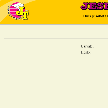
sobota 
Dnes je
Uživatel:
Heslo: