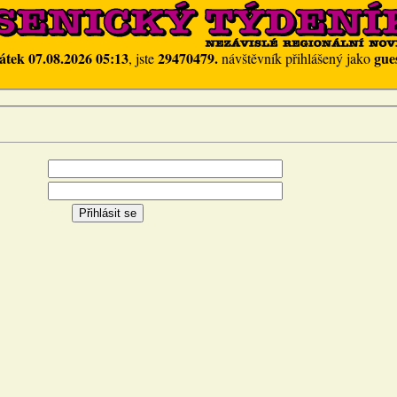
átek 07.08.2026 05:13
29470479.
gue
, jste
návštěvník přihlášený jako