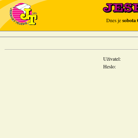
sobota 
Dnes je
Uživatel:
Heslo: