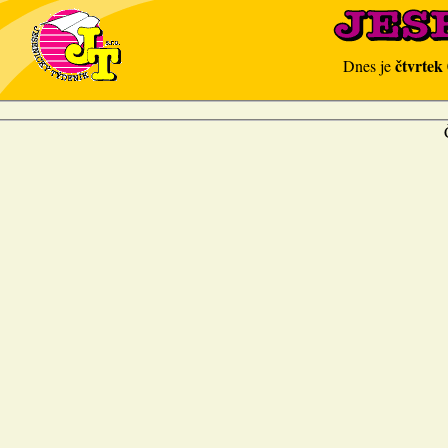
čtvrtek
Dnes je