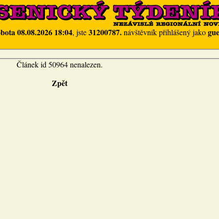
obota 08.08.2026 18:04
31200787.
gue
, jste
návštěvník přihlášený jako
Článek id 50964 nenalezen.
Zpět