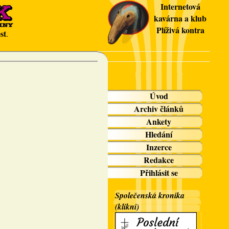
Internetová
kavárna a klub
Plíživá kontra
st
.
Úvod
Archiv článků
Ankety
Hledání
Inzerce
Redakce
Přihlásit se
Společenská kronika
(klikni)