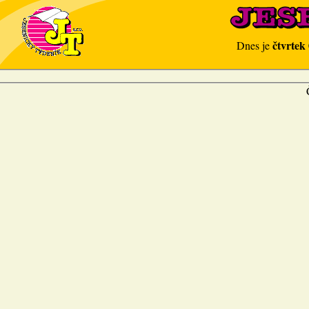
čtvrtek
Dnes je