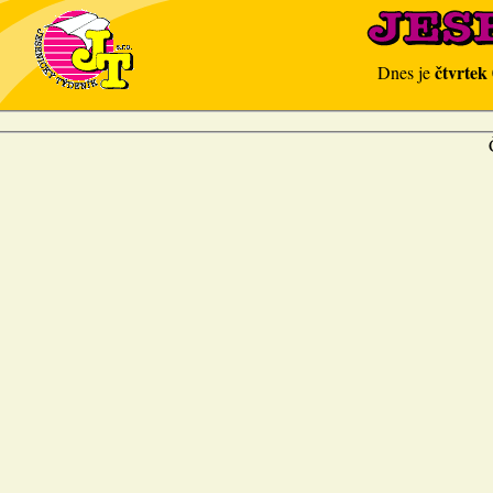
čtvrtek
Dnes je