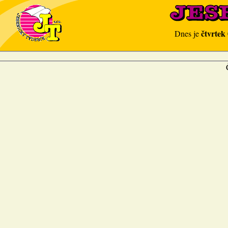
čtvrtek
Dnes je