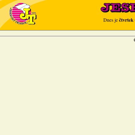
čtvrtek
Dnes je