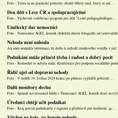
Foto - Včera se na jesenické policisty obrátil 68letý muž, který se mě...
Den dětí s Lesy ČR a spolupracujícími
Foto - Výchovně vzdělávací program pro děti "Lesní pedagogika&quo...
Umělecký dar nemocnici
Foto - Nemocnice AGEL Jeseník obdržela darem fotografie od cestovatelk.
Nehoda není náhoda
Asi nám neunikla informace, že došlo k nehodě zásahového vozidla v jed..
Podnikání může přinést třeba i radost a dobrý pocit
Foto - Rozhodně to nebyla nuda. Konference pro podporu sociálního podn
Řidič ujel od dopravní nehody
Foto - V neděli 19. května 2024 krátce po půlnoci vyjížděli policisté ...
Další monitory dechu
Foto - Spánek novorozenců hlídá v Nemocnici AGEL Jeseník deset nových
Úředníci chtějí učit podnikat
Foto - Kraj pozval podnikatele z regionu a představil jim možnosti, ja...
Všichni na kola, na benzín nebude