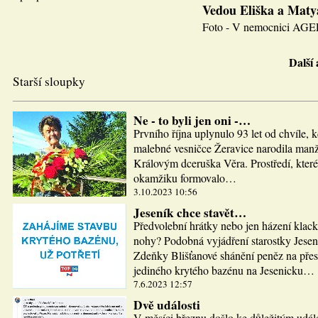
Vedou Eliška a Maty
Foto - V nemocnici AGEL J
Další
Starší sloupky
Ne - to byli jen oni -…
Prvního října uplynulo 93 let od chvíle, 
malebné vesničce Žeravice narodila man
Královým dceruška Věra. Prostředí, které
okamžiku formovalo…
3.10.2023 10:56
Jeseník chce stavět…
Předvolební hrátky nebo jen házení klac
nohy? Podobná vyjádření starostky Jesen
Zdeňky Blišťanové shánění peněz na pře
jediného krytého bazénu na Jesenicku…
7.6.2023 12:57
Dvě události
V měsíci březnu došlo ke důležitým udál