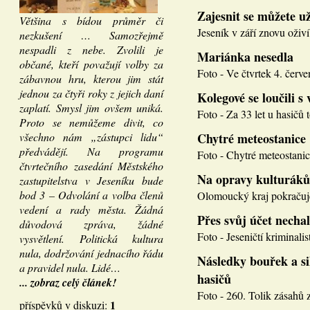
Zajesnit se můžete u
Většina s bídou průměr či
Jeseník v září znovu oživí
nezkušení … Samozřejmě
nespadli z nebe. Zvolili je
Mariánka nesedla
občané, kteří považují volby za
Foto - Ve čtvrtek 4. červen
zábavnou hru, kterou jim stát
jednou za čtyři roky z jejich daní
Kolegové se loučili s 
zaplatí. Smysl jim ovšem uniká.
Foto - Za 33 let u hasičů 
Proto se nemůžeme divit, co
všechno nám „zástupci lidu“
Chytré meteostanice
předvádějí. Na programu
Foto - Chytré meteostanice
čtvrtečního zasedání Městského
Na opravy kulturáků
zastupitelstva v Jeseníku bude
bod 3 – Odvolání a volba členů
Olomoucký kraj pokračuje
vedení a rady města. Žádná
Přes svůj účet necha
důvodová zpráva, žádné
Foto - Jeseničtí kriminalis
vysvětlení. Politická kultura
nula, dodržování jednacího řádu
Následky bouřek a si
a pravidel nula. Lidé…
hasičů
... zobraz celý článek!
Foto - 260. Tolik zásahů z
1
příspěvků v diskuzi: