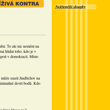
Nejčtenější sloupky
abá. To ale nic nemění na
á hlídat toho, kdo je v
spoň v demokracii. Místo
 může srazit Jindřichov na
minimálně devět bodů. Kdo
si láme hlavu nad