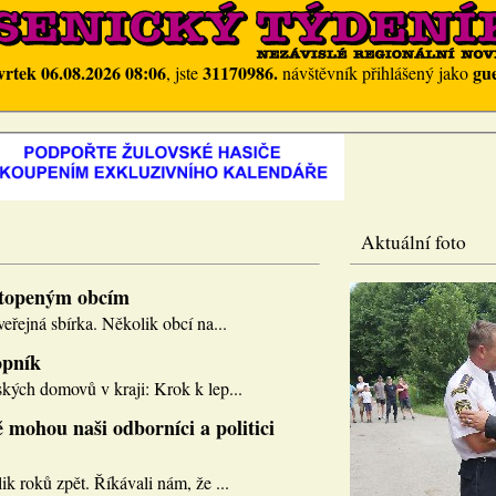
vrtek 06.08.2026 08:06
31170986.
gue
, jste
návštěvník přihlášený jako
Aktuální foto
topeným obcím
eřejná sbírka. Několik obcí na...
opník
kých domovů v kraji: Krok k lep...
 mohou naši odborníci a politici
k roků zpět. Říkávali nám, že ...