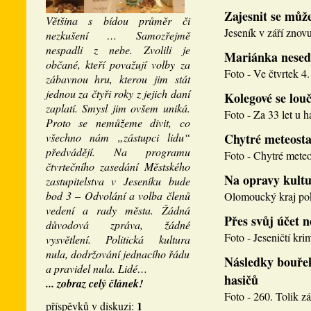
Zajesnit se může
Většina s bídou průměr či
Jeseník v září znovu
nezkušení … Samozřejmě
nespadli z nebe. Zvolili je
Mariánka nesed
občané, kteří považují volby za
Foto - Ve čtvrtek 4. 
zábavnou hru, kterou jim stát
jednou za čtyři roky z jejich daní
Kolegové se louči
zaplatí. Smysl jim ovšem uniká.
Foto - Za 33 let u h
Proto se nemůžeme divit, co
všechno nám „zástupci lidu“
Chytré meteosta
předvádějí. Na programu
Foto - Chytré meteos
čtvrtečního zasedání Městského
Na opravy kultu
zastupitelstva v Jeseníku bude
bod 3 – Odvolání a volba členů
Olomoucký kraj pokr
vedení a rady města. Žádná
Přes svůj účet 
důvodová zpráva, žádné
Foto - Jeseničtí krim
vysvětlení. Politická kultura
nula, dodržování jednacího řádu
Následky bouřek
a pravidel nula. Lidé…
hasičů
... zobraz celý článek!
Foto - 260. Tolik zá
1
příspěvků v diskuzi: