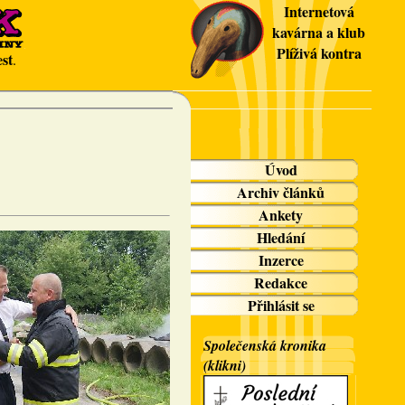
Internetová
kavárna a klub
Plíživá kontra
st
.
Úvod
Archiv článků
Ankety
Hledání
Inzerce
Redakce
Přihlásit se
Společenská kronika
(klikni)