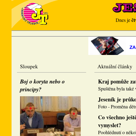
čt
Dnes je
Sloupek
Aktuální články
Boj o koryta nebo o
Kraj pomůže za
principy?
Spuštěna byla také v
Jeseník je průk
Foto - Proměna děts
Co všechno ještě
vymyslet?
Poohlédnutí o několi