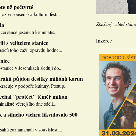
te už počtvrté
 oživí sousedsko-kulturní fest...
Zkušený velitel stani
la
července jeseničtí kriminalis...
Inzerce
li s velitelem stanice
asičů toho zažil opravdu hodně...
nice
tanice v Jeseníkách sledují do...
ráků půjdou desítky miliónů korun
ačuje v podpoře kultury. Postup...
nechal "protéct" téměř milion
inalisté včerejšího dne sděli...
 a silného vichru likvidovalo 500
sahů zaznamenali v souvislosti...