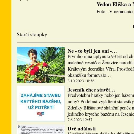
Vedou Eliška a
Foto - V nemocnici 
Starší sloupky
Ne - to byli jen oni -…
Prvního října uplynulo 93 let od ch
malebné vesničce Žeravice narodi
Královým dceruška Věra. Prostředí,
okamžiku formovalo…
3.10.2023 10:56
Jeseník chce stavět…
Předvolební hrátky nebo jen házen
nohy? Podobná vyjádření starostky
Zdeňky Blišťanové shánění peněz n
jediného krytého bazénu na Jesen
7.6.2023 12:57
Dvě události
V měsíci březnu došlo ke důležitý