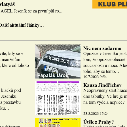
 Matyáš
AGEL Jeseník se za první půl ro...
Další aktuální články…
Nic není zadarmo
víle, kdy se v
Opozice v Jeseníku je sl
la manželům
tom, že opozice obecně m
 které od tohoto
současnosti u moci. Ale
toho, aby se tento…
10.7.2023 9:54
Kauza Jindřichov
í klacků pod
Neoprávněný start hráče
 Jeseníku
dno tabulky. Ve hře je 
a přestavbu
na tom vydělá nejvíce?
icku…
23.5.2023 15:24
Útěk z Prahy?
m událostem.
Určitě nejsem sám, kdo 