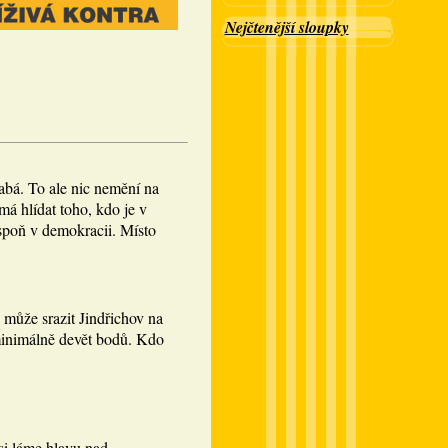
Nejčtenější sloupky
abá. To ale nic nemění na
á hlídat toho, kdo je v
spoň v demokracii. Místo
 může srazit Jindřichov na
minimálně devět bodů. Kdo
si láme hlavu nad