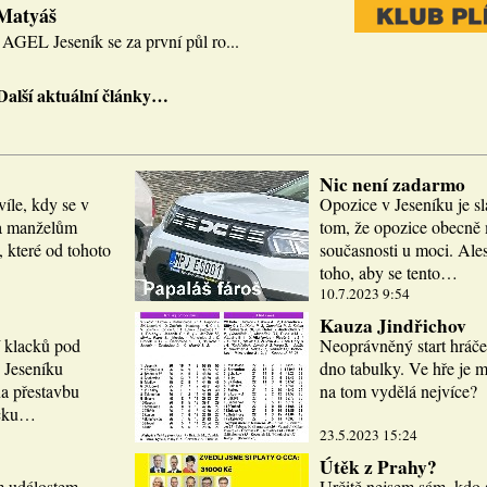
 Matyáš
AGEL Jeseník se za první půl ro...
Další aktuální články…
Nic není zadarmo
víle, kdy se v
Opozice v Jeseníku je sl
la manželům
tom, že opozice obecně m
 které od tohoto
současnosti u moci. Ale
toho, aby se tento…
10.7.2023 9:54
Kauza Jindřichov
í klacků pod
Neoprávněný start hráče
 Jeseníku
dno tabulky. Ve hře je 
a přestavbu
na tom vydělá nejvíce?
icku…
23.5.2023 15:24
Útěk z Prahy?
m událostem.
Určitě nejsem sám, kdo 