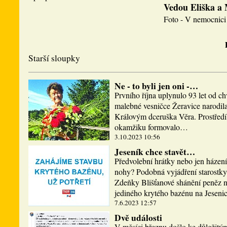
Vedou Eliška a
Foto - V nemocnici 
Starší sloupky
Ne - to byli jen oni -…
Prvního října uplynulo 93 let od ch
malebné vesničce Žeravice narodi
Královým dceruška Věra. Prostředí,
okamžiku formovalo…
3.10.2023 10:56
Jeseník chce stavět…
Předvolební hrátky nebo jen házen
nohy? Podobná vyjádření starostky
Zdeňky Blišťanové shánění peněz n
jediného krytého bazénu na Jesen
7.6.2023 12:57
Dvě události
V měsíci březnu došlo ke důležitý