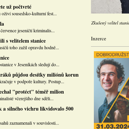
te už počtvrté
 oživí sousedsko-kulturní fest...
Zkušený velitel stani
la
července jeseničtí kriminalis...
Inzerce
li s velitelem stanice
asičů toho zažil opravdu hodně...
nice
tanice v Jeseníkách sledují do...
ráků půjdou desítky miliónů korun
ačuje v podpoře kultury. Postup...
nechal "protéct" téměř milion
inalisté včerejšího dne sděli...
 a silného vichru likvidovalo 500
sahů zaznamenali v souvislosti...