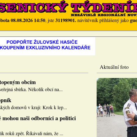
obota 08.08.2026 14:50
31198901.
gue
, jste
návštěvník přihlášený jako
Aktuální foto
topeným obcím
eřejná sbírka. Několik obcí na...
opník
kých domovů v kraji: Krok k lep...
 mohou naši odborníci a politici
k roků zpět. Říkávali nám, že ...