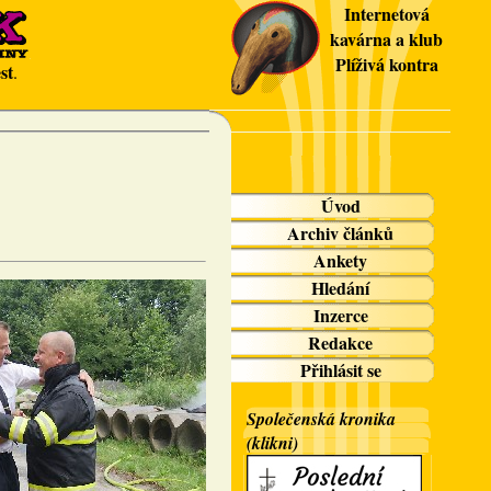
Internetová
kavárna a klub
Plíživá kontra
st
.
Úvod
Archiv článků
Ankety
Hledání
Inzerce
Redakce
Přihlásit se
Společenská kronika
(klikni)