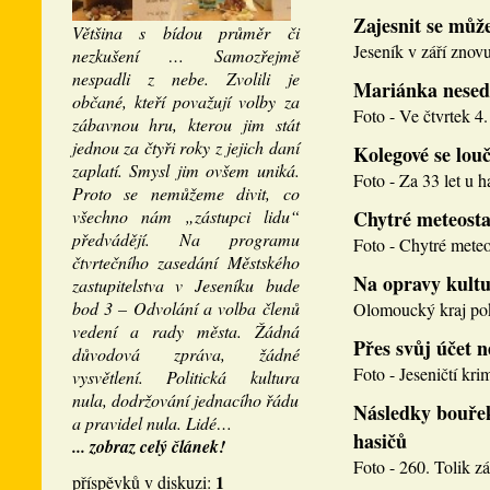
Zajesnit se může
Většina s bídou průměr či
Jeseník v září znovu
nezkušení … Samozřejmě
nespadli z nebe. Zvolili je
Mariánka nesed
občané, kteří považují volby za
Foto - Ve čtvrtek 4. 
zábavnou hru, kterou jim stát
jednou za čtyři roky z jejich daní
Kolegové se louči
zaplatí. Smysl jim ovšem uniká.
Foto - Za 33 let u h
Proto se nemůžeme divit, co
všechno nám „zástupci lidu“
Chytré meteosta
předvádějí. Na programu
Foto - Chytré meteos
čtvrtečního zasedání Městského
Na opravy kultu
zastupitelstva v Jeseníku bude
bod 3 – Odvolání a volba členů
Olomoucký kraj pokr
vedení a rady města. Žádná
Přes svůj účet 
důvodová zpráva, žádné
Foto - Jeseničtí krim
vysvětlení. Politická kultura
nula, dodržování jednacího řádu
Následky bouřek
a pravidel nula. Lidé…
hasičů
... zobraz celý článek!
Foto - 260. Tolik zá
1
příspěvků v diskuzi: