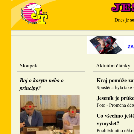
s
Dnes je
Sloupek
Aktuální články
Boj o koryta nebo o
Kraj pomůže za
principy?
Spuštěna byla také v
Jeseník je průk
Foto - Proměna děts
Co všechno ještě
vymyslet?
Poohlédnutí o několi