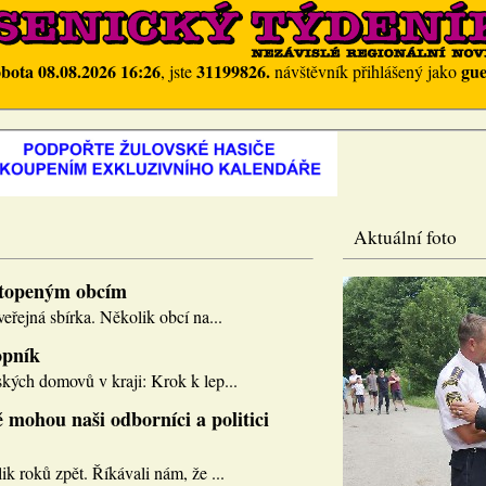
obota 08.08.2026 16:26
31199826.
gue
, jste
návštěvník přihlášený jako
Aktuální foto
topeným obcím
eřejná sbírka. Několik obcí na...
opník
kých domovů v kraji: Krok k lep...
 mohou naši odborníci a politici
k roků zpět. Říkávali nám, že ...