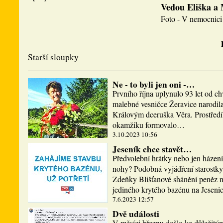
Vedou Eliška a
Foto - V nemocnici 
Starší sloupky
Ne - to byli jen oni -…
Prvního října uplynulo 93 let od ch
malebné vesničce Žeravice narodi
Královým dceruška Věra. Prostředí,
okamžiku formovalo…
3.10.2023 10:56
Jeseník chce stavět…
Předvolební hrátky nebo jen házen
nohy? Podobná vyjádření starostky
Zdeňky Blišťanové shánění peněz n
jediného krytého bazénu na Jesen
7.6.2023 12:57
Dvě události
V měsíci březnu došlo ke důležitý