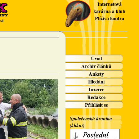
Internetová
kavárna a klub
Plíživá kontra
st
.
Úvod
Archiv článků
Ankety
Hledání
Inzerce
Redakce
Přihlásit se
Společenská kronika
(klikni)