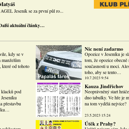
 Matyáš
AGEL Jeseník se za první půl ro...
Další aktuální články…
Nic není zadarmo
víle, kdy se v
Opozice v Jeseníku je sl
la manželům
tom, že opozice obecně m
 které od tohoto
současnosti u moci. Ale
toho, aby se tento…
10.7.2023 9:54
Kauza Jindřichov
í klacků pod
Neoprávněný start hráče
 Jeseníku
dno tabulky. Ve hře je 
a přestavbu
na tom vydělá nejvíce?
icku…
23.5.2023 15:24
Útěk z Prahy?
m událostem.
Určitě nejsem sám, kdo 