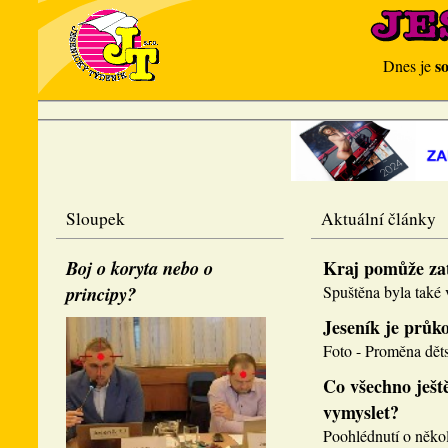
s
Dnes je
Sloupek
Aktuální články
Boj o koryta nebo o
Kraj pomůže za
principy?
Spuštěna byla také v
Jeseník je průk
Foto - Proměna děts
Co všechno ještě
vymyslet?
Poohlédnutí o několi