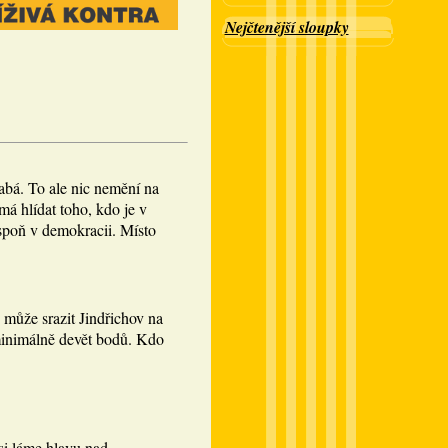
Nejčtenější sloupky
abá. To ale nic nemění na
á hlídat toho, kdo je v
spoň v demokracii. Místo
 může srazit Jindřichov na
minimálně devět bodů. Kdo
si láme hlavu nad