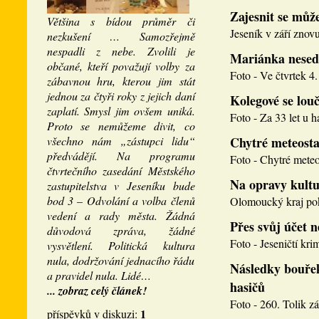
Zajesnit se může
Většina s bídou průměr či
Jeseník v září znovu
nezkušení … Samozřejmě
nespadli z nebe. Zvolili je
Mariánka nesed
občané, kteří považují volby za
Foto - Ve čtvrtek 4. 
zábavnou hru, kterou jim stát
jednou za čtyři roky z jejich daní
Kolegové se louči
zaplatí. Smysl jim ovšem uniká.
Foto - Za 33 let u h
Proto se nemůžeme divit, co
všechno nám „zástupci lidu“
Chytré meteosta
předvádějí. Na programu
Foto - Chytré meteos
čtvrtečního zasedání Městského
Na opravy kultu
zastupitelstva v Jeseníku bude
bod 3 – Odvolání a volba členů
Olomoucký kraj pokr
vedení a rady města. Žádná
Přes svůj účet 
důvodová zpráva, žádné
Foto - Jeseničtí krim
vysvětlení. Politická kultura
nula, dodržování jednacího řádu
Následky bouřek
a pravidel nula. Lidé…
hasičů
... zobraz celý článek!
Foto - 260. Tolik zá
1
příspěvků v diskuzi: