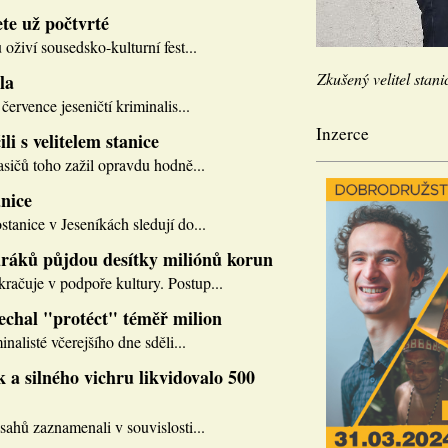
te už počtvrté
 oživí sousedsko-kulturní fest...
Zkušený velitel stani
la
července jeseničtí kriminalis...
Inzerce
li s velitelem stanice
asičů toho zažil opravdu hodně...
nice
tanice v Jeseníkách sledují do...
ráků půjdou desítky miliónů korun
ačuje v podpoře kultury. Postup...
nechal "protéct" téměř milion
inalisté včerejšího dne sděli...
 a silného vichru likvidovalo 500
sahů zaznamenali v souvislosti...