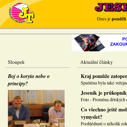
pondělí
Dnes je
Sloupek
Aktuální články
Boj o koryta nebo o
Kraj pomůže zatope
principy?
Spuštěna byla také veřejná
Jeseník je průkopník
Foto - Proměna dětských d
Co všechno ještě moh
vymyslet?
Poohlédnutí o několik roků