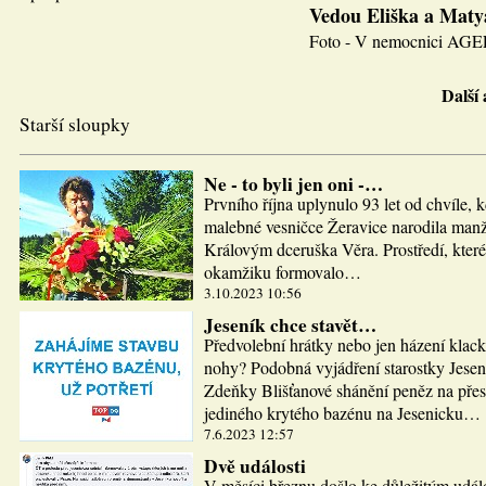
Vedou Eliška a Maty
Foto - V nemocnici AGEL J
Další
Starší sloupky
Ne - to byli jen oni -…
Prvního října uplynulo 93 let od chvíle, 
malebné vesničce Žeravice narodila man
Královým dceruška Věra. Prostředí, které
okamžiku formovalo…
3.10.2023 10:56
Jeseník chce stavět…
Předvolební hrátky nebo jen házení klac
nohy? Podobná vyjádření starostky Jesen
Zdeňky Blišťanové shánění peněz na pře
jediného krytého bazénu na Jesenicku…
7.6.2023 12:57
Dvě události
V měsíci březnu došlo ke důležitým udál