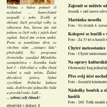
Zajesnit se můžete u
Většina s bídou průměr či
Jeseník v září znovu oživí
nezkušení … Samozřejmě
nespadli z nebe. Zvolili je
Mariánka nesedla
občané, kteří považují volby za
Foto - Ve čtvrtek 4. červen
zábavnou hru, kterou jim stát
jednou za čtyři roky z jejich daní
Kolegové se loučili s 
zaplatí. Smysl jim ovšem uniká.
Foto - Za 33 let u hasičů 
Proto se nemůžeme divit, co
všechno nám „zástupci lidu“
Chytré meteostanice
předvádějí. Na programu
Foto - Chytré meteostanice
čtvrtečního zasedání Městského
Na opravy kulturáků
zastupitelstva v Jeseníku bude
bod 3 – Odvolání a volba členů
Olomoucký kraj pokračuje
vedení a rady města. Žádná
Přes svůj účet necha
důvodová zpráva, žádné
Foto - Jeseničtí kriminalis
vysvětlení. Politická kultura
nula, dodržování jednacího řádu
Následky bouřek a si
a pravidel nula. Lidé…
hasičů
... zobraz celý článek!
Foto - 260. Tolik zásahů z
1
příspěvků v diskuzi: