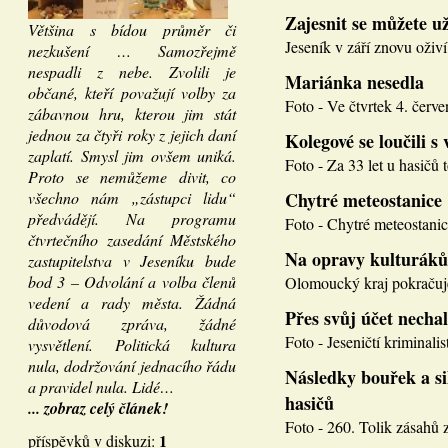
Zajesnit se můžete u
Většina s bídou průměr či
Jeseník v září znovu oživí
nezkušení … Samozřejmě
nespadli z nebe. Zvolili je
Mariánka nesedla
občané, kteří považují volby za
Foto - Ve čtvrtek 4. červen
zábavnou hru, kterou jim stát
jednou za čtyři roky z jejich daní
Kolegové se loučili s 
zaplatí. Smysl jim ovšem uniká.
Foto - Za 33 let u hasičů 
Proto se nemůžeme divit, co
všechno nám „zástupci lidu“
Chytré meteostanice
předvádějí. Na programu
Foto - Chytré meteostanice
čtvrtečního zasedání Městského
Na opravy kulturáků
zastupitelstva v Jeseníku bude
bod 3 – Odvolání a volba členů
Olomoucký kraj pokračuje
vedení a rady města. Žádná
Přes svůj účet necha
důvodová zpráva, žádné
Foto - Jeseničtí kriminalis
vysvětlení. Politická kultura
nula, dodržování jednacího řádu
Následky bouřek a si
a pravidel nula. Lidé…
hasičů
... zobraz celý článek!
Foto - 260. Tolik zásahů z
1
příspěvků v diskuzi: