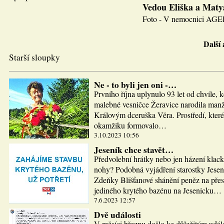
Vedou Eliška a Maty
Foto - V nemocnici AGEL J
Další
Starší sloupky
Ne - to byli jen oni -…
Prvního října uplynulo 93 let od chvíle, 
malebné vesničce Žeravice narodila man
Královým dceruška Věra. Prostředí, které
okamžiku formovalo…
3.10.2023 10:56
Jeseník chce stavět…
Předvolební hrátky nebo jen házení klac
nohy? Podobná vyjádření starostky Jesen
Zdeňky Blišťanové shánění peněz na pře
jediného krytého bazénu na Jesenicku…
7.6.2023 12:57
Dvě události
V měsíci březnu došlo ke důležitým udál