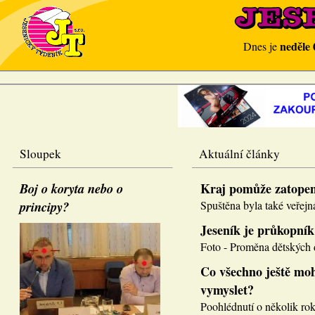
neděle 
Dnes je
Sloupek
Aktuální články
Boj o koryta nebo o
Kraj pomůže zatope
principy?
Spuštěna byla také veřejná
Jeseník je průkopník
Foto - Proměna dětských d
Co všechno ještě moh
vymyslet?
Poohlédnutí o několik roků