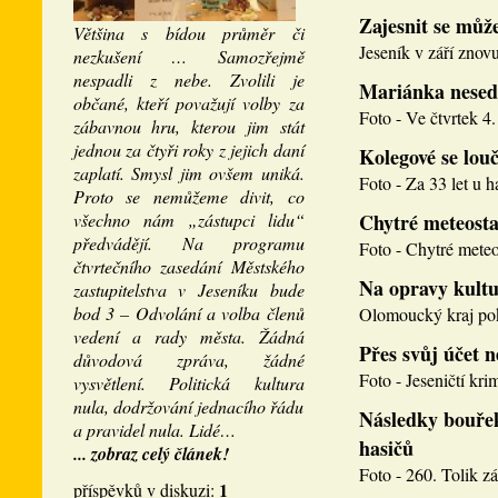
Zajesnit se může
Většina s bídou průměr či
Jeseník v září znovu
nezkušení … Samozřejmě
nespadli z nebe. Zvolili je
Mariánka nesed
občané, kteří považují volby za
Foto - Ve čtvrtek 4. 
zábavnou hru, kterou jim stát
jednou za čtyři roky z jejich daní
Kolegové se louči
zaplatí. Smysl jim ovšem uniká.
Foto - Za 33 let u h
Proto se nemůžeme divit, co
všechno nám „zástupci lidu“
Chytré meteosta
předvádějí. Na programu
Foto - Chytré meteos
čtvrtečního zasedání Městského
Na opravy kultu
zastupitelstva v Jeseníku bude
bod 3 – Odvolání a volba členů
Olomoucký kraj pokr
vedení a rady města. Žádná
Přes svůj účet 
důvodová zpráva, žádné
Foto - Jeseničtí krim
vysvětlení. Politická kultura
nula, dodržování jednacího řádu
Následky bouřek
a pravidel nula. Lidé…
hasičů
... zobraz celý článek!
Foto - 260. Tolik zá
1
příspěvků v diskuzi: