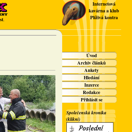
Internetová
kavárna a klub
Plíživá kontra
st
.
Úvod
Archiv článků
Ankety
Hledání
Inzerce
Redakce
Přihlásit se
Společenská kronika
(klikni)