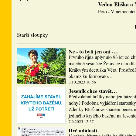
Vedou Eliška a
Foto - V nemocnici 
Starší sloupky
Ne - to byli jen oni -…
Prvního října uplynulo 93 let od ch
malebné vesničce Žeravice narodi
Královým dceruška Věra. Prostředí,
okamžiku formovalo…
3.10.2023 10:56
Jeseník chce stavět…
Předvolební hrátky nebo jen házen
nohy? Podobná vyjádření starostky
Zdeňky Blišťanové shánění peněz n
jediného krytého bazénu na Jesen
7.6.2023 12:57
Dvě události
V měsíci březnu došlo ke důležitý