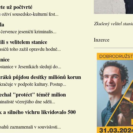
te už počtvrté
 oživí sousedsko-kulturní fest...
Zkušený velitel stani
la
července jeseničtí kriminalis...
Inzerce
li s velitelem stanice
asičů toho zažil opravdu hodně...
nice
tanice v Jeseníkách sledují do...
ráků půjdou desítky miliónů korun
ačuje v podpoře kultury. Postup...
nechal "protéct" téměř milion
inalisté včerejšího dne sděli...
 a silného vichru likvidovalo 500
sahů zaznamenali v souvislosti...