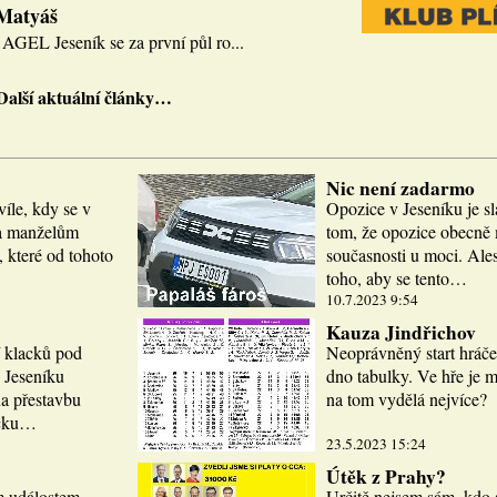
 Matyáš
AGEL Jeseník se za první půl ro...
Další aktuální články…
Nic není zadarmo
víle, kdy se v
Opozice v Jeseníku je sl
la manželům
tom, že opozice obecně m
 které od tohoto
současnosti u moci. Ale
toho, aby se tento…
10.7.2023 9:54
Kauza Jindřichov
í klacků pod
Neoprávněný start hráče
 Jeseníku
dno tabulky. Ve hře je 
a přestavbu
na tom vydělá nejvíce?
icku…
23.5.2023 15:24
Útěk z Prahy?
m událostem.
Určitě nejsem sám, kdo 