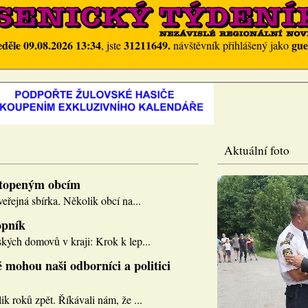
eděle 09.08.2026 13:34
31211649.
gue
, jste
návštěvník přihlášený jako
Aktuální foto
topeným obcím
eřejná sbírka. Několik obcí na...
opník
kých domovů v kraji: Krok k lep...
 mohou naši odborníci a politici
k roků zpět. Říkávali nám, že ...