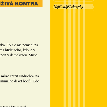
Nejčtenější sloupky
abá. To ale nic nemění na
á hlídat toho, kdo je v
spoň v demokracii. Místo
 může srazit Jindřichov na
minimálně devět bodů. Kdo
si láme hlavu nad