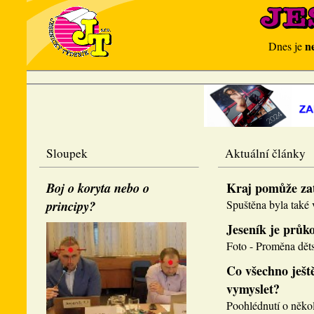
n
Dnes je
Sloupek
Aktuální články
Boj o koryta nebo o
Kraj pomůže za
principy?
Spuštěna byla také v
Jeseník je průk
Foto - Proměna děts
Co všechno ještě
vymyslet?
Poohlédnutí o několi