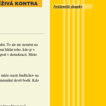
Nejčtenější sloupky
abá. To ale nic nemění na
á hlídat toho, kdo je v
spoň v demokracii. Místo
 může srazit Jindřichov na
minimálně devět bodů. Kdo
si láme hlavu nad