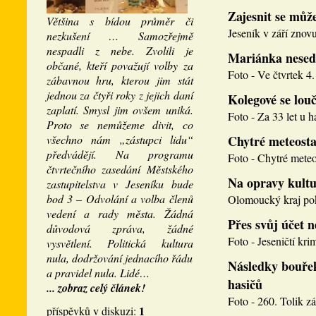
Zajesnit se může
Většina s bídou průměr či
Jeseník v září znovu
nezkušení … Samozřejmě
nespadli z nebe. Zvolili je
Mariánka nesed
občané, kteří považují volby za
Foto - Ve čtvrtek 4. 
zábavnou hru, kterou jim stát
jednou za čtyři roky z jejich daní
Kolegové se louči
zaplatí. Smysl jim ovšem uniká.
Foto - Za 33 let u h
Proto se nemůžeme divit, co
všechno nám „zástupci lidu“
Chytré meteosta
předvádějí. Na programu
Foto - Chytré meteos
čtvrtečního zasedání Městského
Na opravy kultu
zastupitelstva v Jeseníku bude
bod 3 – Odvolání a volba členů
Olomoucký kraj pokr
vedení a rady města. Žádná
Přes svůj účet 
důvodová zpráva, žádné
Foto - Jeseničtí krim
vysvětlení. Politická kultura
nula, dodržování jednacího řádu
Následky bouřek
a pravidel nula. Lidé…
hasičů
... zobraz celý článek!
Foto - 260. Tolik zá
1
příspěvků v diskuzi: