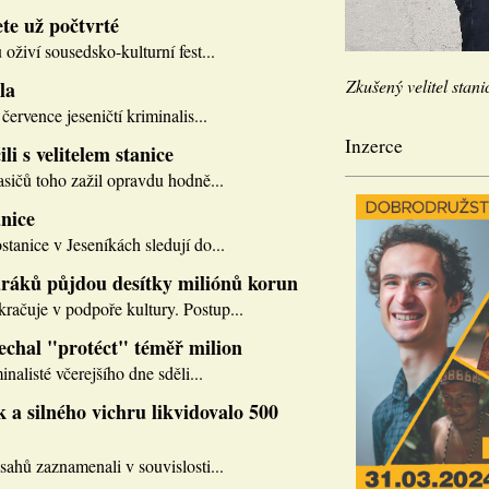
te už počtvrté
 oživí sousedsko-kulturní fest...
Zkušený velitel stani
la
července jeseničtí kriminalis...
Inzerce
li s velitelem stanice
asičů toho zažil opravdu hodně...
nice
tanice v Jeseníkách sledují do...
ráků půjdou desítky miliónů korun
ačuje v podpoře kultury. Postup...
nechal "protéct" téměř milion
inalisté včerejšího dne sděli...
 a silného vichru likvidovalo 500
sahů zaznamenali v souvislosti...