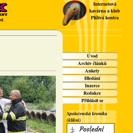
Internetová
kavárna a klub
Plíživá kontra
st
.
Úvod
Archiv článků
Ankety
Hledání
Inzerce
Redakce
Přihlásit se
Společenská kronika
(klikni)