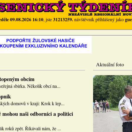
eděle 09.08.2026 16:10
31213259.
gue
, jste
návštěvník přihlášený jako
Aktuální foto
topeným obcím
eřejná sbírka. Několik obcí na...
opník
kých domovů v kraji: Krok k lep...
 mohou naši odborníci a politici
k roků zpět. Říkávali nám, že ...