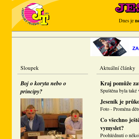
n
Dnes je
Sloupek
Aktuální články
Boj o koryta nebo o
Kraj pomůže za
principy?
Spuštěna byla také v
Jeseník je průk
Foto - Proměna děts
Co všechno ještě
vymyslet?
Poohlédnutí o několi