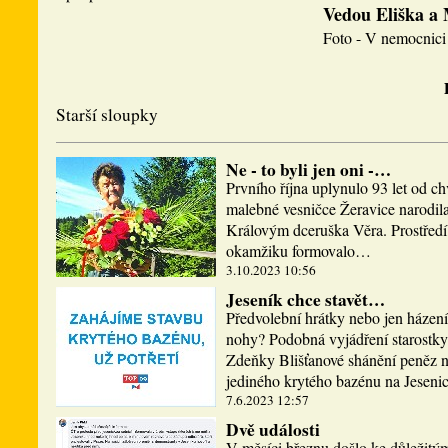
Vedou Eliška a
Foto - V nemocnici 
Starší sloupky
Ne - to byli jen oni -…
Prvního října uplynulo 93 let od ch
malebné vesničce Žeravice narodi
Královým dceruška Věra. Prostředí,
okamžiku formovalo…
3.10.2023 10:56
Jeseník chce stavět…
Předvolební hrátky nebo jen házen
nohy? Podobná vyjádření starostky
Zdeňky Blišťanové shánění peněz n
jediného krytého bazénu na Jesen
7.6.2023 12:57
Dvě události
V měsíci březnu došlo ke důležitý