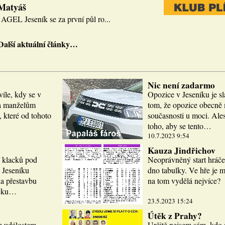
 Matyáš
AGEL Jeseník se za první půl ro...
Další aktuální články…
Nic není zadarmo
víle, kdy se v
Opozice v Jeseníku je sl
la manželům
tom, že opozice obecně m
 které od tohoto
současnosti u moci. Ale
toho, aby se tento…
10.7.2023 9:54
Kauza Jindřichov
í klacků pod
Neoprávněný start hráče
 Jeseníku
dno tabulky. Ve hře je 
a přestavbu
na tom vydělá nejvíce?
icku…
23.5.2023 15:24
Útěk z Prahy?
m událostem.
Určitě nejsem sám, kdo 