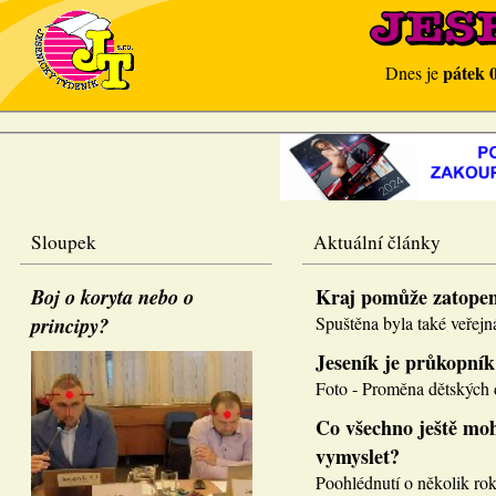
pátek 
Dnes je
Sloupek
Aktuální články
Boj o koryta nebo o
Kraj pomůže zatope
principy?
Spuštěna byla také veřejná
Jeseník je průkopník
Foto - Proměna dětských d
Co všechno ještě moh
vymyslet?
Poohlédnutí o několik roků