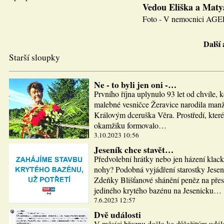
Vedou Eliška a Maty
Foto - V nemocnici AGEL J
Další
Starší sloupky
Ne - to byli jen oni -…
Prvního října uplynulo 93 let od chvíle, 
malebné vesničce Žeravice narodila man
Královým dceruška Věra. Prostředí, které
okamžiku formovalo…
3.10.2023 10:56
Jeseník chce stavět…
Předvolební hrátky nebo jen házení klac
nohy? Podobná vyjádření starostky Jesen
Zdeňky Blišťanové shánění peněz na pře
jediného krytého bazénu na Jesenicku…
7.6.2023 12:57
Dvě události
V měsíci březnu došlo ke důležitým udál