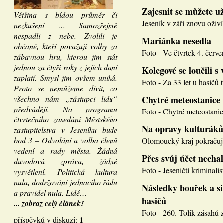
Zajesnit se můžete u
Většina s bídou průměr či
Jeseník v září znovu oživí
nezkušení … Samozřejmě
nespadli z nebe. Zvolili je
Mariánka nesedla
občané, kteří považují volby za
Foto - Ve čtvrtek 4. červen
zábavnou hru, kterou jim stát
jednou za čtyři roky z jejich daní
Kolegové se loučili s 
zaplatí. Smysl jim ovšem uniká.
Foto - Za 33 let u hasičů 
Proto se nemůžeme divit, co
všechno nám „zástupci lidu“
Chytré meteostanice
předvádějí. Na programu
Foto - Chytré meteostanice
čtvrtečního zasedání Městského
Na opravy kulturáků
zastupitelstva v Jeseníku bude
bod 3 – Odvolání a volba členů
Olomoucký kraj pokračuje
vedení a rady města. Žádná
Přes svůj účet necha
důvodová zpráva, žádné
Foto - Jeseničtí kriminalis
vysvětlení. Politická kultura
nula, dodržování jednacího řádu
Následky bouřek a si
a pravidel nula. Lidé…
hasičů
... zobraz celý článek!
Foto - 260. Tolik zásahů z
1
příspěvků v diskuzi: