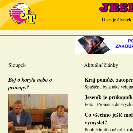
čtvrtek
Dnes je
Sloupek
Aktuální články
Boj o koryta nebo o
Kraj pomůže zatope
principy?
Spuštěna byla také veřejná
Jeseník je průkopník
Foto - Proměna dětských d
Co všechno ještě moh
vymyslet?
Poohlédnutí o několik roků