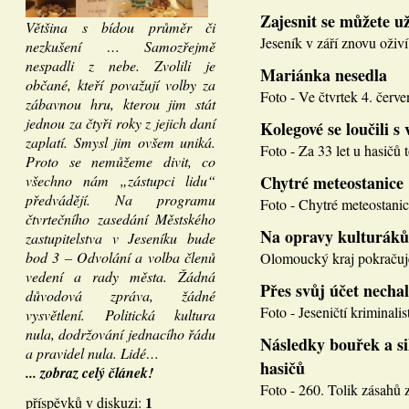
Zajesnit se můžete u
Většina s bídou průměr či
Jeseník v září znovu oživí
nezkušení … Samozřejmě
nespadli z nebe. Zvolili je
Mariánka nesedla
občané, kteří považují volby za
Foto - Ve čtvrtek 4. červen
zábavnou hru, kterou jim stát
jednou za čtyři roky z jejich daní
Kolegové se loučili s 
zaplatí. Smysl jim ovšem uniká.
Foto - Za 33 let u hasičů 
Proto se nemůžeme divit, co
všechno nám „zástupci lidu“
Chytré meteostanice
předvádějí. Na programu
Foto - Chytré meteostanice
čtvrtečního zasedání Městského
Na opravy kulturáků
zastupitelstva v Jeseníku bude
bod 3 – Odvolání a volba členů
Olomoucký kraj pokračuje
vedení a rady města. Žádná
Přes svůj účet necha
důvodová zpráva, žádné
Foto - Jeseničtí kriminalis
vysvětlení. Politická kultura
nula, dodržování jednacího řádu
Následky bouřek a si
a pravidel nula. Lidé…
hasičů
... zobraz celý článek!
Foto - 260. Tolik zásahů z
1
příspěvků v diskuzi: