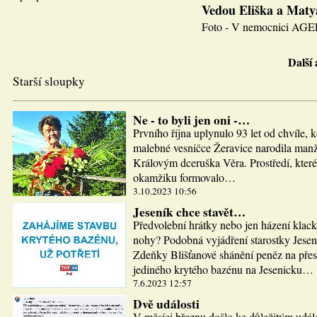
Vedou Eliška a Maty
Foto - V nemocnici AGEL J
Další
Starší sloupky
Ne - to byli jen oni -…
Prvního října uplynulo 93 let od chvíle, 
malebné vesničce Žeravice narodila man
Královým dceruška Věra. Prostředí, které
okamžiku formovalo…
3.10.2023 10:56
Jeseník chce stavět…
Předvolební hrátky nebo jen házení klac
nohy? Podobná vyjádření starostky Jesen
Zdeňky Blišťanové shánění peněz na pře
jediného krytého bazénu na Jesenicku…
7.6.2023 12:57
Dvě události
V měsíci březnu došlo ke důležitým udál