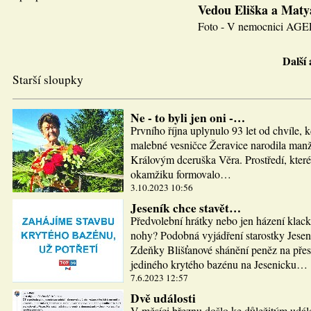
Vedou Eliška a Maty
Foto - V nemocnici AGEL J
Další
Starší sloupky
Ne - to byli jen oni -…
Prvního října uplynulo 93 let od chvíle, 
malebné vesničce Žeravice narodila man
Královým dceruška Věra. Prostředí, které
okamžiku formovalo…
3.10.2023 10:56
Jeseník chce stavět…
Předvolební hrátky nebo jen házení klac
nohy? Podobná vyjádření starostky Jesen
Zdeňky Blišťanové shánění peněz na pře
jediného krytého bazénu na Jesenicku…
7.6.2023 12:57
Dvě události
V měsíci březnu došlo ke důležitým udál