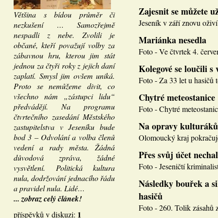
Zajesnit se můžete u
Většina s bídou průměr či
Jeseník v září znovu oživí
nezkušení … Samozřejmě
nespadli z nebe. Zvolili je
Mariánka nesedla
občané, kteří považují volby za
Foto - Ve čtvrtek 4. červen
zábavnou hru, kterou jim stát
jednou za čtyři roky z jejich daní
Kolegové se loučili s 
zaplatí. Smysl jim ovšem uniká.
Foto - Za 33 let u hasičů 
Proto se nemůžeme divit, co
všechno nám „zástupci lidu“
Chytré meteostanice
předvádějí. Na programu
Foto - Chytré meteostanice
čtvrtečního zasedání Městského
Na opravy kulturáků
zastupitelstva v Jeseníku bude
bod 3 – Odvolání a volba členů
Olomoucký kraj pokračuje
vedení a rady města. Žádná
Přes svůj účet necha
důvodová zpráva, žádné
Foto - Jeseničtí kriminalis
vysvětlení. Politická kultura
nula, dodržování jednacího řádu
Následky bouřek a si
a pravidel nula. Lidé…
hasičů
... zobraz celý článek!
Foto - 260. Tolik zásahů z
1
příspěvků v diskuzi: