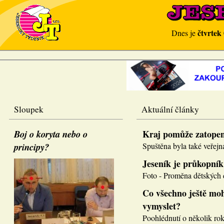
čtvrtek
Dnes je
Sloupek
Aktuální články
Boj o koryta nebo o
Kraj pomůže zatope
principy?
Spuštěna byla také veřejná
Jeseník je průkopník
Foto - Proměna dětských d
Co všechno ještě moh
vymyslet?
Poohlédnutí o několik roků