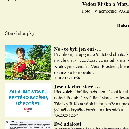
Vedou Eliška a Maty
Foto - V nemocnici AGEL J
Další
Starší sloupky
Ne - to byli jen oni -…
Prvního října uplynulo 93 let od chvíle, 
malebné vesničce Žeravice narodila man
Královým dceruška Věra. Prostředí, které
okamžiku formovalo…
3.10.2023 10:56
Jeseník chce stavět…
Předvolební hrátky nebo jen házení klac
nohy? Podobná vyjádření starostky Jesen
Zdeňky Blišťanové shánění peněz na pře
jediného krytého bazénu na Jesenicku…
7.6.2023 12:57
Dvě události
V měsíci březnu došlo ke důležitým udál