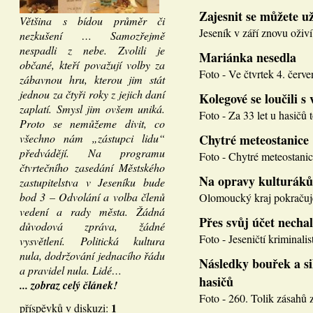
Zajesnit se můžete u
Většina s bídou průměr či
Jeseník v září znovu oživí
nezkušení … Samozřejmě
nespadli z nebe. Zvolili je
Mariánka nesedla
občané, kteří považují volby za
Foto - Ve čtvrtek 4. červen
zábavnou hru, kterou jim stát
jednou za čtyři roky z jejich daní
Kolegové se loučili s 
zaplatí. Smysl jim ovšem uniká.
Foto - Za 33 let u hasičů 
Proto se nemůžeme divit, co
všechno nám „zástupci lidu“
Chytré meteostanice
předvádějí. Na programu
Foto - Chytré meteostanice
čtvrtečního zasedání Městského
Na opravy kulturáků
zastupitelstva v Jeseníku bude
bod 3 – Odvolání a volba členů
Olomoucký kraj pokračuje
vedení a rady města. Žádná
Přes svůj účet necha
důvodová zpráva, žádné
Foto - Jeseničtí kriminalis
vysvětlení. Politická kultura
nula, dodržování jednacího řádu
Následky bouřek a si
a pravidel nula. Lidé…
hasičů
... zobraz celý článek!
Foto - 260. Tolik zásahů z
1
příspěvků v diskuzi: