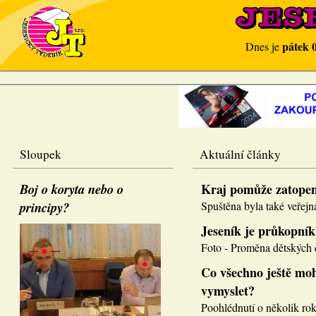
pátek 
Dnes je
Sloupek
Aktuální články
Boj o koryta nebo o
Kraj pomůže zatope
principy?
Spuštěna byla také veřejná
Jeseník je průkopník
Foto - Proměna dětských d
Co všechno ještě moh
vymyslet?
Poohlédnutí o několik roků