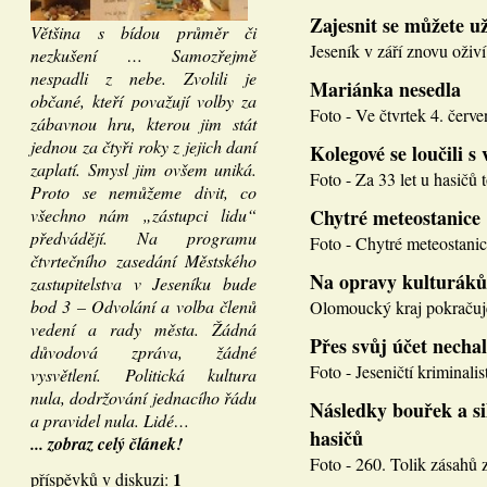
Zajesnit se můžete u
Většina s bídou průměr či
Jeseník v září znovu oživí
nezkušení … Samozřejmě
nespadli z nebe. Zvolili je
Mariánka nesedla
občané, kteří považují volby za
Foto - Ve čtvrtek 4. červen
zábavnou hru, kterou jim stát
jednou za čtyři roky z jejich daní
Kolegové se loučili s 
zaplatí. Smysl jim ovšem uniká.
Foto - Za 33 let u hasičů 
Proto se nemůžeme divit, co
všechno nám „zástupci lidu“
Chytré meteostanice
předvádějí. Na programu
Foto - Chytré meteostanice
čtvrtečního zasedání Městského
Na opravy kulturáků
zastupitelstva v Jeseníku bude
bod 3 – Odvolání a volba členů
Olomoucký kraj pokračuje
vedení a rady města. Žádná
Přes svůj účet necha
důvodová zpráva, žádné
Foto - Jeseničtí kriminalis
vysvětlení. Politická kultura
nula, dodržování jednacího řádu
Následky bouřek a si
a pravidel nula. Lidé…
hasičů
... zobraz celý článek!
Foto - 260. Tolik zásahů z
1
příspěvků v diskuzi: