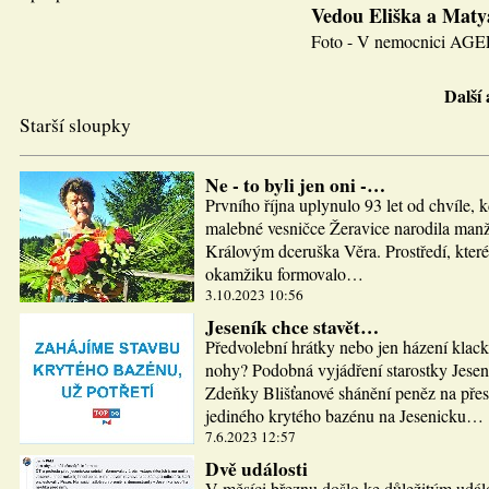
Vedou Eliška a Maty
Foto - V nemocnici AGEL J
Další
Starší sloupky
Ne - to byli jen oni -…
Prvního října uplynulo 93 let od chvíle, 
malebné vesničce Žeravice narodila man
Královým dceruška Věra. Prostředí, které
okamžiku formovalo…
3.10.2023 10:56
Jeseník chce stavět…
Předvolební hrátky nebo jen házení klac
nohy? Podobná vyjádření starostky Jesen
Zdeňky Blišťanové shánění peněz na pře
jediného krytého bazénu na Jesenicku…
7.6.2023 12:57
Dvě události
V měsíci březnu došlo ke důležitým udál