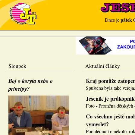
pátek 
Dnes je
Sloupek
Aktuální články
Boj o koryta nebo o
Kraj pomůže zatope
principy?
Spuštěna byla také veřejná
Jeseník je průkopník
Foto - Proměna dětských d
Co všechno ještě moh
vymyslet?
Poohlédnutí o několik roků