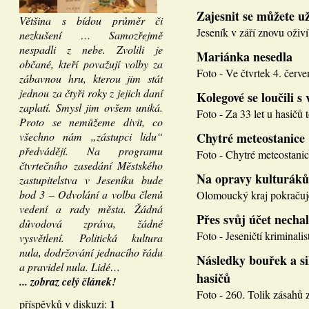
Zajesnit se můžete u
Většina s bídou průměr či
Jeseník v září znovu oživí
nezkušení … Samozřejmě
nespadli z nebe. Zvolili je
Mariánka nesedla
občané, kteří považují volby za
Foto - Ve čtvrtek 4. červen
zábavnou hru, kterou jim stát
jednou za čtyři roky z jejich daní
Kolegové se loučili s 
zaplatí. Smysl jim ovšem uniká.
Foto - Za 33 let u hasičů 
Proto se nemůžeme divit, co
všechno nám „zástupci lidu“
Chytré meteostanice
předvádějí. Na programu
Foto - Chytré meteostanice
čtvrtečního zasedání Městského
Na opravy kulturáků
zastupitelstva v Jeseníku bude
bod 3 – Odvolání a volba členů
Olomoucký kraj pokračuje
vedení a rady města. Žádná
Přes svůj účet necha
důvodová zpráva, žádné
Foto - Jeseničtí kriminalis
vysvětlení. Politická kultura
nula, dodržování jednacího řádu
Následky bouřek a si
a pravidel nula. Lidé…
hasičů
... zobraz celý článek!
Foto - 260. Tolik zásahů z
1
příspěvků v diskuzi: