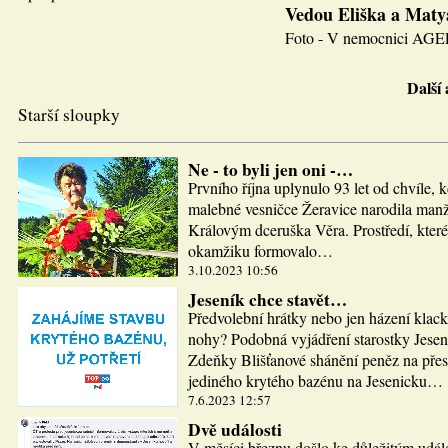
Vedou Eliška a Maty
Foto - V nemocnici AGEL J
Další
Starší sloupky
Ne - to byli jen oni -…
Prvního října uplynulo 93 let od chvíle, 
malebné vesničce Žeravice narodila man
Královým dceruška Věra. Prostředí, které
okamžiku formovalo…
3.10.2023 10:56
Jeseník chce stavět…
Předvolební hrátky nebo jen házení klac
nohy? Podobná vyjádření starostky Jesen
Zdeňky Blišťanové shánění peněz na pře
jediného krytého bazénu na Jesenicku…
7.6.2023 12:57
Dvě události
V měsíci březnu došlo ke důležitým udál