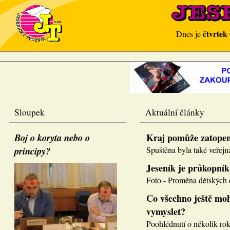
čtvrtek
Dnes je
Sloupek
Aktuální články
Boj o koryta nebo o
Kraj pomůže zatope
principy?
Spuštěna byla také veřejná
Jeseník je průkopník
Foto - Proměna dětských d
Co všechno ještě moh
vymyslet?
Poohlédnutí o několik roků