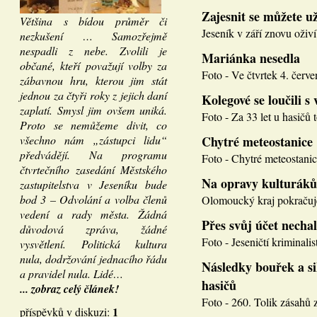
Zajesnit se můžete u
Většina s bídou průměr či
Jeseník v září znovu oživí
nezkušení … Samozřejmě
nespadli z nebe. Zvolili je
Mariánka nesedla
občané, kteří považují volby za
Foto - Ve čtvrtek 4. červen
zábavnou hru, kterou jim stát
jednou za čtyři roky z jejich daní
Kolegové se loučili s 
zaplatí. Smysl jim ovšem uniká.
Foto - Za 33 let u hasičů 
Proto se nemůžeme divit, co
všechno nám „zástupci lidu“
Chytré meteostanice
předvádějí. Na programu
Foto - Chytré meteostanice
čtvrtečního zasedání Městského
Na opravy kulturáků
zastupitelstva v Jeseníku bude
bod 3 – Odvolání a volba členů
Olomoucký kraj pokračuje
vedení a rady města. Žádná
Přes svůj účet necha
důvodová zpráva, žádné
Foto - Jeseničtí kriminalis
vysvětlení. Politická kultura
nula, dodržování jednacího řádu
Následky bouřek a si
a pravidel nula. Lidé…
hasičů
... zobraz celý článek!
Foto - 260. Tolik zásahů z
1
příspěvků v diskuzi: