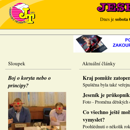
sobota 
Dnes je
Sloupek
Aktuální články
Boj o koryta nebo o
Kraj pomůže zatope
principy?
Spuštěna byla také veřejná
Jeseník je průkopník
Foto - Proměna dětských d
Co všechno ještě moh
vymyslet?
Poohlédnutí o několik roků