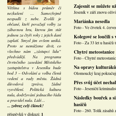
Zajesnit se můžete u
Většina s bídou průměr či
Jeseník v září znovu oživí
nezkušení … Samozřejmě
nespadli z nebe. Zvolili je
Mariánka nesedla
občané, kteří považují volby za
Foto - Ve čtvrtek 4. červen
zábavnou hru, kterou jim stát
jednou za čtyři roky z jejich daní
Kolegové se loučili s 
zaplatí. Smysl jim ovšem uniká.
Foto - Za 33 let u hasičů 
Proto se nemůžeme divit, co
všechno nám „zástupci lidu“
Chytré meteostanice
předvádějí. Na programu
Foto - Chytré meteostanice
čtvrtečního zasedání Městského
Na opravy kulturáků
zastupitelstva v Jeseníku bude
bod 3 – Odvolání a volba členů
Olomoucký kraj pokračuje
vedení a rady města. Žádná
Přes svůj účet necha
důvodová zpráva, žádné
Foto - Jeseničtí kriminalis
vysvětlení. Politická kultura
nula, dodržování jednacího řádu
Následky bouřek a si
a pravidel nula. Lidé…
hasičů
... zobraz celý článek!
Foto - 260. Tolik zásahů z
1
příspěvků v diskuzi: