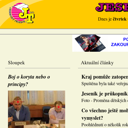
čtvrtek
Dnes je
Sloupek
Aktuální články
Boj o koryta nebo o
Kraj pomůže zatope
principy?
Spuštěna byla také veřejná
Jeseník je průkopník
Foto - Proměna dětských d
Co všechno ještě moh
vymyslet?
Poohlédnutí o několik roků