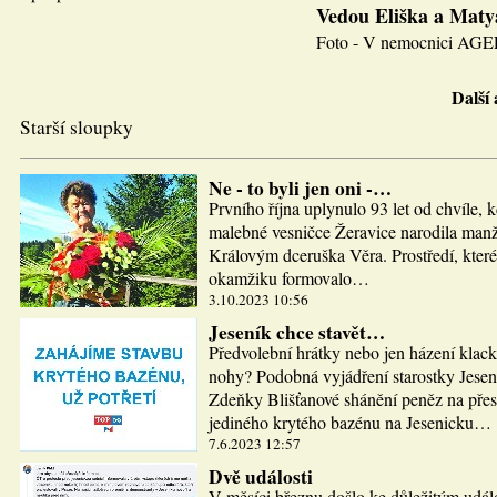
Vedou Eliška a Maty
Foto - V nemocnici AGEL J
Další
Starší sloupky
Ne - to byli jen oni -…
Prvního října uplynulo 93 let od chvíle, 
malebné vesničce Žeravice narodila man
Královým dceruška Věra. Prostředí, které
okamžiku formovalo…
3.10.2023 10:56
Jeseník chce stavět…
Předvolební hrátky nebo jen házení klac
nohy? Podobná vyjádření starostky Jesen
Zdeňky Blišťanové shánění peněz na pře
jediného krytého bazénu na Jesenicku…
7.6.2023 12:57
Dvě události
V měsíci březnu došlo ke důležitým udál