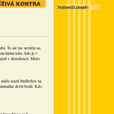
Nejčtenější sloupky
abá. To ale nic nemění na
á hlídat toho, kdo je v
spoň v demokracii. Místo
 může srazit Jindřichov na
minimálně devět bodů. Kdo
si láme hlavu nad