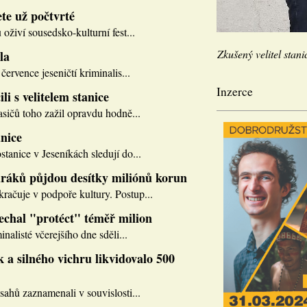
te už počtvrté
 oživí sousedsko-kulturní fest...
Zkušený velitel stani
la
července jeseničtí kriminalis...
Inzerce
li s velitelem stanice
asičů toho zažil opravdu hodně...
nice
tanice v Jeseníkách sledují do...
ráků půjdou desítky miliónů korun
ačuje v podpoře kultury. Postup...
nechal "protéct" téměř milion
inalisté včerejšího dne sděli...
 a silného vichru likvidovalo 500
sahů zaznamenali v souvislosti...