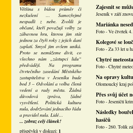
Zajesnit se může
Většina s bídou průměr či
Jeseník v září znovu
nezkušení … Samozřejmě
nespadli z nebe. Zvolili je
Mariánka nesed
občané, kteří považují volby za
Foto - Ve čtvrtek 4. 
zábavnou hru, kterou jim stát
jednou za čtyři roky z jejich daní
Kolegové se louči
zaplatí. Smysl jim ovšem uniká.
Foto - Za 33 let u h
Proto se nemůžeme divit, co
všechno nám „zástupci lidu“
Chytré meteosta
předvádějí. Na programu
Foto - Chytré meteos
čtvrtečního zasedání Městského
Na opravy kultu
zastupitelstva v Jeseníku bude
bod 3 – Odvolání a volba členů
Olomoucký kraj pokr
vedení a rady města. Žádná
Přes svůj účet 
důvodová zpráva, žádné
Foto - Jeseničtí krim
vysvětlení. Politická kultura
nula, dodržování jednacího řádu
Následky bouřek
a pravidel nula. Lidé…
hasičů
... zobraz celý článek!
Foto - 260. Tolik zá
1
příspěvků v diskuzi: