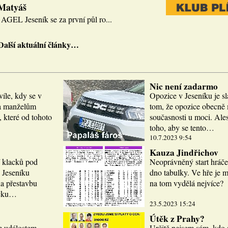
 Matyáš
AGEL Jeseník se za první půl ro...
Další aktuální články…
Nic není zadarmo
víle, kdy se v
Opozice v Jeseníku je sl
la manželům
tom, že opozice obecně m
 které od tohoto
současnosti u moci. Ale
toho, aby se tento…
10.7.2023 9:54
Kauza Jindřichov
í klacků pod
Neoprávněný start hráče
 Jeseníku
dno tabulky. Ve hře je 
a přestavbu
na tom vydělá nejvíce?
icku…
23.5.2023 15:24
Útěk z Prahy?
m událostem.
Určitě nejsem sám, kdo 