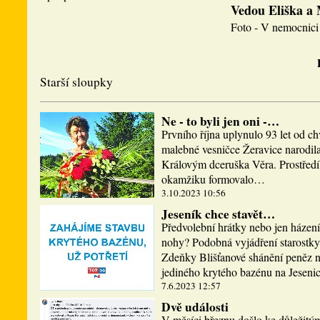
Vedou Eliška a
Foto - V nemocnici 
Starší sloupky
Ne - to byli jen oni -…
Prvního října uplynulo 93 let od ch
malebné vesničce Žeravice narodi
Královým dceruška Věra. Prostředí,
okamžiku formovalo…
3.10.2023 10:56
Jeseník chce stavět…
Předvolební hrátky nebo jen házen
nohy? Podobná vyjádření starostky
Zdeňky Blišťanové shánění peněz n
jediného krytého bazénu na Jesen
7.6.2023 12:57
Dvě události
V měsíci březnu došlo ke důležitý