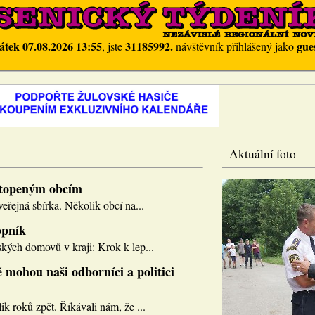
átek 07.08.2026 13:55
31185992.
gue
, jste
návštěvník přihlášený jako
Aktuální foto
topeným obcím
eřejná sbírka. Několik obcí na...
opník
kých domovů v kraji: Krok k lep...
 mohou naši odborníci a politici
k roků zpět. Říkávali nám, že ...