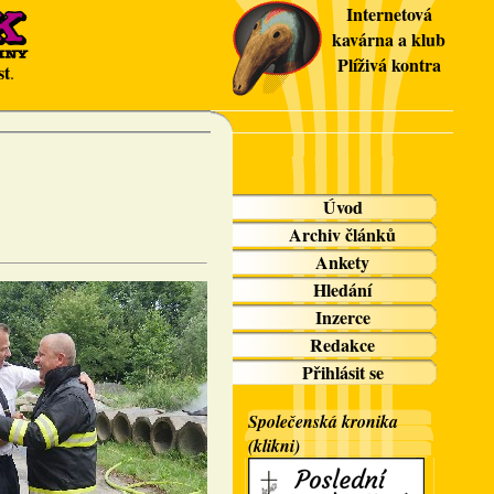
Internetová
kavárna a klub
Plíživá kontra
st
.
Úvod
Archiv článků
Ankety
Hledání
Inzerce
Redakce
Přihlásit se
Společenská kronika
(klikni)