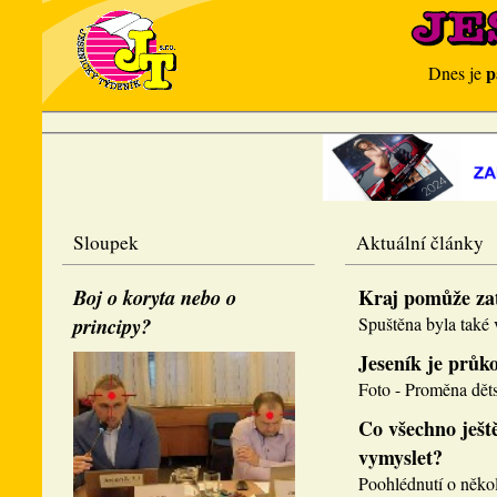
p
Dnes je
Sloupek
Aktuální články
Boj o koryta nebo o
Kraj pomůže za
principy?
Spuštěna byla také v
Jeseník je průk
Foto - Proměna děts
Co všechno ještě
vymyslet?
Poohlédnutí o několi