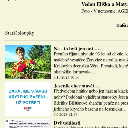
Vedou Eliška a Maty
Foto - V nemocnici AGEL J
Další
Starší sloupky
Ne - to byli jen oni -…
Prvního října uplynulo 93 let od chvíle, 
malebné vesničce Žeravice narodila man
Královým dceruška Věra. Prostředí, které
okamžiku formovalo…
3.10.2023 10:56
Jeseník chce stavět…
Předvolební hrátky nebo jen házení klac
nohy? Podobná vyjádření starostky Jesen
Zdeňky Blišťanové shánění peněz na pře
jediného krytého bazénu na Jesenicku…
7.6.2023 12:57
Dvě události
V měsíci březnu došlo ke důležitým udál