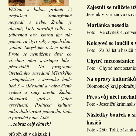
Zajesnit se můžete u
Většina s bídou průměr či
Jeseník v září znovu oživí
nezkušení … Samozřejmě
nespadli z nebe. Zvolili je
Mariánka nesedla
občané, kteří považují volby za
Foto - Ve čtvrtek 4. červen
zábavnou hru, kterou jim stát
jednou za čtyři roky z jejich daní
Kolegové se loučili s 
zaplatí. Smysl jim ovšem uniká.
Foto - Za 33 let u hasičů 
Proto se nemůžeme divit, co
všechno nám „zástupci lidu“
Chytré meteostanice
předvádějí. Na programu
Foto - Chytré meteostanice
čtvrtečního zasedání Městského
Na opravy kulturáků
zastupitelstva v Jeseníku bude
bod 3 – Odvolání a volba členů
Olomoucký kraj pokračuje
vedení a rady města. Žádná
Přes svůj účet necha
důvodová zpráva, žádné
Foto - Jeseničtí kriminalis
vysvětlení. Politická kultura
nula, dodržování jednacího řádu
Následky bouřek a si
a pravidel nula. Lidé…
hasičů
... zobraz celý článek!
Foto - 260. Tolik zásahů z
1
příspěvků v diskuzi: