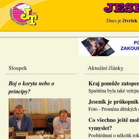
čtvrtek
Dnes je
Sloupek
Aktuální články
Boj o koryta nebo o
Kraj pomůže zatope
principy?
Spuštěna byla také veřejná
Jeseník je průkopník
Foto - Proměna dětských d
Co všechno ještě moh
vymyslet?
Poohlédnutí o několik roků