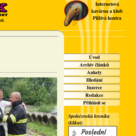
Internetová
kavárna a klub
Plíživá kontra
st
.
Úvod
Archiv článků
Ankety
Hledání
Inzerce
Redakce
Přihlásit se
Společenská kronika
(klikni)