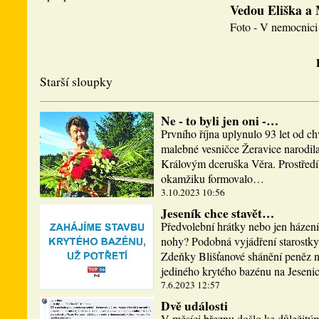
Vedou Eliška a
Foto - V nemocnici 
Starší sloupky
Ne - to byli jen oni -…
Prvního října uplynulo 93 let od ch
malebné vesničce Žeravice narodi
Královým dceruška Věra. Prostředí,
okamžiku formovalo…
3.10.2023 10:56
Jeseník chce stavět…
Předvolební hrátky nebo jen házen
nohy? Podobná vyjádření starostky
Zdeňky Blišťanové shánění peněz n
jediného krytého bazénu na Jesen
7.6.2023 12:57
Dvě události
V měsíci březnu došlo ke důležitý