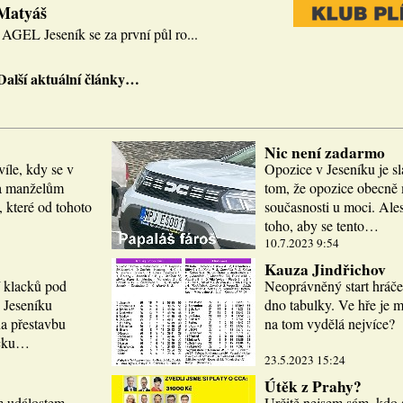
 Matyáš
AGEL Jeseník se za první půl ro...
Další aktuální články…
Nic není zadarmo
víle, kdy se v
Opozice v Jeseníku je sl
la manželům
tom, že opozice obecně m
 které od tohoto
současnosti u moci. Ale
toho, aby se tento…
10.7.2023 9:54
Kauza Jindřichov
í klacků pod
Neoprávněný start hráče
 Jeseníku
dno tabulky. Ve hře je 
a přestavbu
na tom vydělá nejvíce?
icku…
23.5.2023 15:24
Útěk z Prahy?
m událostem.
Určitě nejsem sám, kdo 