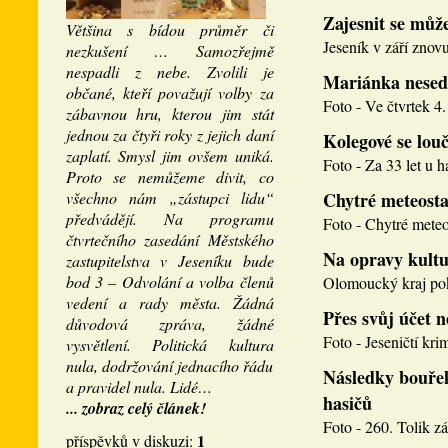
Zajesnit se může
Většina s bídou průměr či
Jeseník v září znovu
nezkušení … Samozřejmě
nespadli z nebe. Zvolili je
Mariánka nesed
občané, kteří považují volby za
Foto - Ve čtvrtek 4. 
zábavnou hru, kterou jim stát
jednou za čtyři roky z jejich daní
Kolegové se louči
zaplatí. Smysl jim ovšem uniká.
Foto - Za 33 let u h
Proto se nemůžeme divit, co
všechno nám „zástupci lidu“
Chytré meteosta
předvádějí. Na programu
Foto - Chytré meteos
čtvrtečního zasedání Městského
Na opravy kultu
zastupitelstva v Jeseníku bude
bod 3 – Odvolání a volba členů
Olomoucký kraj pokr
vedení a rady města. Žádná
Přes svůj účet 
důvodová zpráva, žádné
Foto - Jeseničtí krim
vysvětlení. Politická kultura
nula, dodržování jednacího řádu
Následky bouřek
a pravidel nula. Lidé…
hasičů
... zobraz celý článek!
Foto - 260. Tolik zá
1
příspěvků v diskuzi: