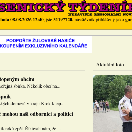
obota 08.08.2026 12:40
31197720.
gue
, jste
návštěvník přihlášený jako
Aktuální foto
topeným obcím
eřejná sbírka. Několik obcí na...
opník
kých domovů v kraji: Krok k lep...
 mohou naši odborníci a politici
k roků zpět. Říkávali nám, že ...