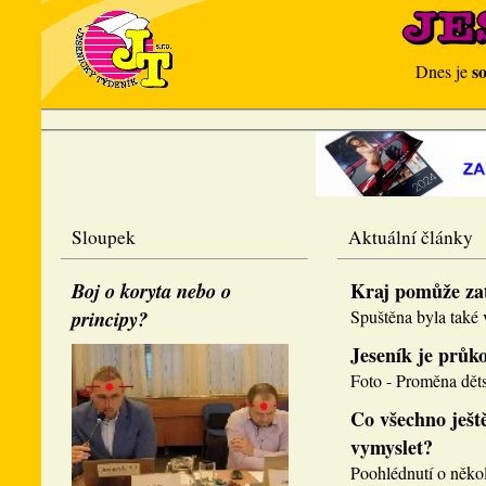
s
Dnes je
Sloupek
Aktuální články
Boj o koryta nebo o
Kraj pomůže za
principy?
Spuštěna byla také v
Jeseník je průk
Foto - Proměna děts
Co všechno ještě
vymyslet?
Poohlédnutí o několi