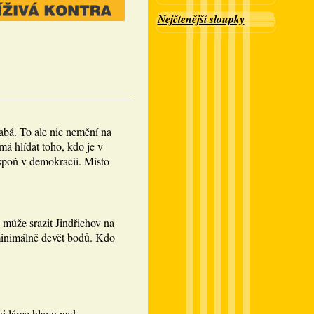
Nejčtenější sloupky
abá. To ale nic nemění na
á hlídat toho, kdo je v
spoň v demokracii. Místo
 může srazit Jindřichov na
minimálně devět bodů. Kdo
si láme hlavu nad