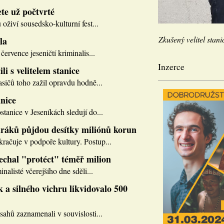
te už počtvrté
 oživí sousedsko-kulturní fest...
Zkušený velitel stani
la
července jeseničtí kriminalis...
Inzerce
li s velitelem stanice
asičů toho zažil opravdu hodně...
nice
tanice v Jeseníkách sledují do...
ráků půjdou desítky miliónů korun
ačuje v podpoře kultury. Postup...
nechal "protéct" téměř milion
inalisté včerejšího dne sděli...
 a silného vichru likvidovalo 500
sahů zaznamenali v souvislosti...