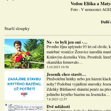
Vedou Eliška a Maty
Foto - V nemocnici AGEL J
Další
Starší sloupky
Ne - to byli jen oni -…
Prvního října uplynulo 93 let od chvíle, 
malebné vesničce Žeravice narodila man
Královým dceruška Věra. Prostředí, které
okamžiku formovalo…
3.10.2023 10:56
Jeseník chce stavět…
Předvolební hrátky nebo jen házení klac
nohy? Podobná vyjádření starostky Jesen
Zdeňky Blišťanové shánění peněz na pře
jediného krytého bazénu na Jesenicku…
7.6.2023 12:57
Dvě události
V měsíci březnu došlo ke důležitým udál