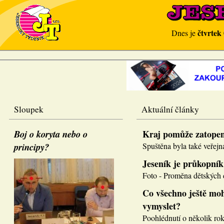
čtvrtek
Dnes je
Sloupek
Aktuální články
Boj o koryta nebo o
Kraj pomůže zatope
principy?
Spuštěna byla také veřejná
Jeseník je průkopník
Foto - Proměna dětských d
Co všechno ještě moh
vymyslet?
Poohlédnutí o několik roků