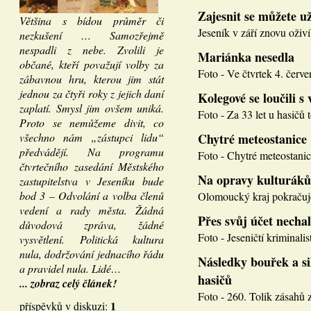
Zajesnit se můžete u
Většina s bídou průměr či
Jeseník v září znovu oživí
nezkušení … Samozřejmě
nespadli z nebe. Zvolili je
Mariánka nesedla
občané, kteří považují volby za
Foto - Ve čtvrtek 4. červen
zábavnou hru, kterou jim stát
jednou za čtyři roky z jejich daní
Kolegové se loučili s 
zaplatí. Smysl jim ovšem uniká.
Foto - Za 33 let u hasičů 
Proto se nemůžeme divit, co
všechno nám „zástupci lidu“
Chytré meteostanice
předvádějí. Na programu
Foto - Chytré meteostanice
čtvrtečního zasedání Městského
Na opravy kulturáků
zastupitelstva v Jeseníku bude
bod 3 – Odvolání a volba členů
Olomoucký kraj pokračuje
vedení a rady města. Žádná
Přes svůj účet necha
důvodová zpráva, žádné
Foto - Jeseničtí kriminalis
vysvětlení. Politická kultura
nula, dodržování jednacího řádu
Následky bouřek a si
a pravidel nula. Lidé…
hasičů
... zobraz celý článek!
Foto - 260. Tolik zásahů z
1
příspěvků v diskuzi: