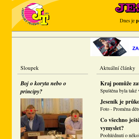
p
Dnes je
Sloupek
Aktuální články
Boj o koryta nebo o
Kraj pomůže za
principy?
Spuštěna byla také v
Jeseník je průk
Foto - Proměna děts
Co všechno ještě
vymyslet?
Poohlédnutí o několi