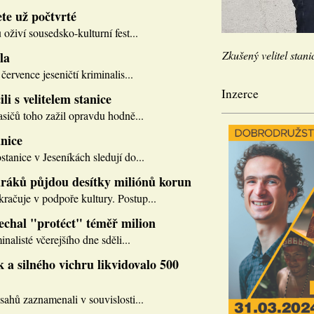
te už počtvrté
 oživí sousedsko-kulturní fest...
Zkušený velitel stani
la
července jeseničtí kriminalis...
Inzerce
li s velitelem stanice
asičů toho zažil opravdu hodně...
nice
tanice v Jeseníkách sledují do...
ráků půjdou desítky miliónů korun
ačuje v podpoře kultury. Postup...
nechal "protéct" téměř milion
inalisté včerejšího dne sděli...
 a silného vichru likvidovalo 500
sahů zaznamenali v souvislosti...