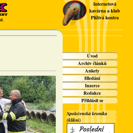
Internetová
kavárna a klub
Plíživá kontra
st
.
Úvod
Archiv článků
Ankety
Hledání
Inzerce
Redakce
Přihlásit se
Společenská kronika
(klikni)