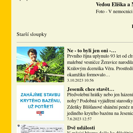
Vedou Eliška a
Foto - V nemocnici 
Starší sloupky
Ne - to byli jen oni -…
Prvního října uplynulo 93 let od ch
malebné vesničce Žeravice narodi
Královým dceruška Věra. Prostředí,
okamžiku formovalo…
3.10.2023 10:56
Jeseník chce stavět…
Předvolební hrátky nebo jen házen
nohy? Podobná vyjádření starostky
Zdeňky Blišťanové shánění peněz n
jediného krytého bazénu na Jesen
7.6.2023 12:57
Dvě události
V měsíci březnu došlo ke důležitý