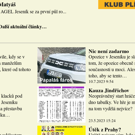
 Matyáš
AGEL Jeseník se za první půl ro...
Další aktuální články…
Nic není zadarmo
víle, kdy se v
Opozice v Jeseníku je sl
la manželům
tom, že opozice obecně m
 které od tohoto
současnosti u moci. Ale
toho, aby se tento…
10.7.2023 9:54
Kauza Jindřichov
í klacků pod
Neoprávněný start hráče
 Jeseníku
dno tabulky. Ve hře je 
a přestavbu
na tom vydělá nejvíce?
icku…
23.5.2023 15:24
Útěk z Prahy?
m událostem.
Určitě nejsem sám, kdo 