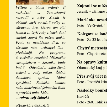
Zajesnit se může
Většina s bídou průměr či
Jeseník v září znovu
nezkušení … Samozřejmě
nespadli z nebe. Zvolili je
Mariánka nesed
občané, kteří považují volby za
Foto - Ve čtvrtek 4. 
zábavnou hru, kterou jim stát
jednou za čtyři roky z jejich daní
Kolegové se louči
zaplatí. Smysl jim ovšem uniká.
Foto - Za 33 let u h
Proto se nemůžeme divit, co
všechno nám „zástupci lidu“
Chytré meteosta
předvádějí. Na programu
Foto - Chytré meteos
čtvrtečního zasedání Městského
Na opravy kultu
zastupitelstva v Jeseníku bude
bod 3 – Odvolání a volba členů
Olomoucký kraj pokr
vedení a rady města. Žádná
Přes svůj účet 
důvodová zpráva, žádné
Foto - Jeseničtí krim
vysvětlení. Politická kultura
nula, dodržování jednacího řádu
Následky bouřek
a pravidel nula. Lidé…
hasičů
... zobraz celý článek!
Foto - 260. Tolik zá
1
příspěvků v diskuzi: