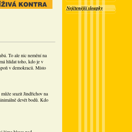
Nejčtenější sloupky
abá. To ale nic nemění na
á hlídat toho, kdo je v
spoň v demokracii. Místo
 může srazit Jindřichov na
minimálně devět bodů. Kdo
si láme hlavu nad