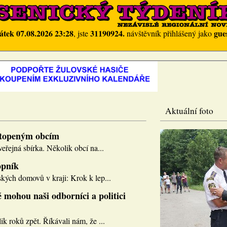
átek 07.08.2026 23:28
31190924.
gue
, jste
návštěvník přihlášený jako
Aktuální foto
topeným obcím
eřejná sbírka. Několik obcí na...
opník
kých domovů v kraji: Krok k lep...
 mohou naši odborníci a politici
k roků zpět. Říkávali nám, že ...