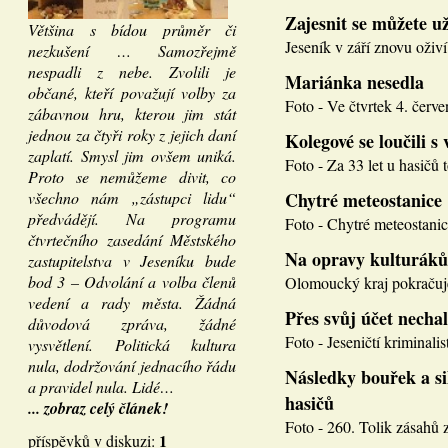
Zajesnit se můžete u
Většina s bídou průměr či
Jeseník v září znovu oživí
nezkušení … Samozřejmě
nespadli z nebe. Zvolili je
Mariánka nesedla
občané, kteří považují volby za
Foto - Ve čtvrtek 4. červen
zábavnou hru, kterou jim stát
jednou za čtyři roky z jejich daní
Kolegové se loučili s 
zaplatí. Smysl jim ovšem uniká.
Foto - Za 33 let u hasičů 
Proto se nemůžeme divit, co
všechno nám „zástupci lidu“
Chytré meteostanice
předvádějí. Na programu
Foto - Chytré meteostanice
čtvrtečního zasedání Městského
Na opravy kulturáků
zastupitelstva v Jeseníku bude
bod 3 – Odvolání a volba členů
Olomoucký kraj pokračuje
vedení a rady města. Žádná
Přes svůj účet necha
důvodová zpráva, žádné
Foto - Jeseničtí kriminalis
vysvětlení. Politická kultura
nula, dodržování jednacího řádu
Následky bouřek a si
a pravidel nula. Lidé…
hasičů
... zobraz celý článek!
Foto - 260. Tolik zásahů z
1
příspěvků v diskuzi: