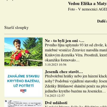
Vedou Eliška a Maty
Foto - V nemocnici AGEL J
Další
Starší sloupky
Ne - to byli jen oni -…
Prvního října uplynulo 93 let od chvíle, 
malebné vesničce Žeravice narodila man
Královým dceruška Věra. Prostředí, které
okamžiku formovalo…
3.10.2023 10:56
Jeseník chce stavět…
Předvolební hrátky nebo jen házení klac
nohy? Podobná vyjádření starostky Jesen
Zdeňky Blišťanové shánění peněz na pře
jediného krytého bazénu na Jesenicku…
7.6.2023 12:57
Dvě události
V měsíci březnu došlo ke důležitým udál