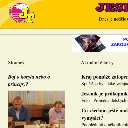
neděle 
Dnes je
Sloupek
Aktuální články
Boj o koryta nebo o
Kraj pomůže zatope
principy?
Spuštěna byla také veřejná
Jeseník je průkopník
Foto - Proměna dětských d
Co všechno ještě moh
vymyslet?
Poohlédnutí o několik roků