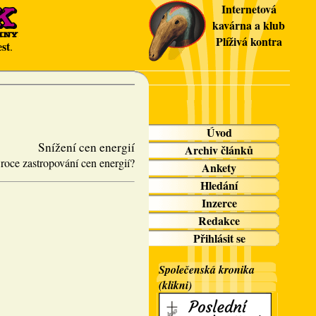
Internetová
kavárna a klub
Plíživá kontra
st
.
Úvod
Snížení cen energií
Archiv článků
 roce zastropování cen energií?
Ankety
Hledání
Inzerce
Redakce
Přihlásit se
Společenská kronika
(klikni)