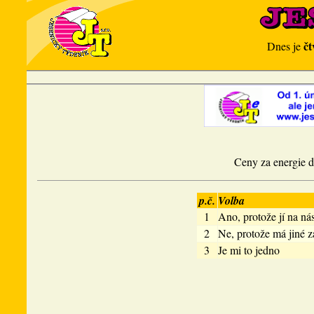
čt
Dnes je
Ceny za energie dr
p.č.
Volba
1
Ano, protože jí na nás
2
Ne, protože má jiné z
3
Je mi to jedno