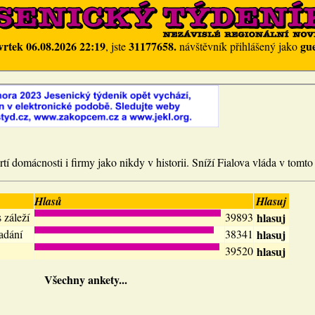
vrtek 06.08.2026 22:19
31177658.
gue
, jste
návštěvník přihlášený jako
tí domácnosti i firmy jako nikdy v historii. Sníží Fialova vláda v tomto
Hlasů
Hlasuj
 záleží
39893
hlasuj
adání
38341
hlasuj
39520
hlasuj
Všechny ankety...