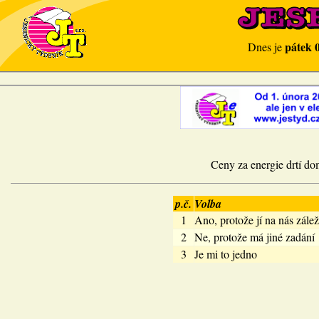
pátek 
Dnes je
Ceny za energie drtí dom
p.č.
Volba
1
Ano, protože jí na nás zálež
2
Ne, protože má jiné zadání
3
Je mi to jedno