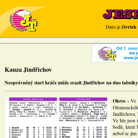
čtvrtek
Dnes je
Kauza Jindřichov
Neoprávněný start hráče může srazit Jindřichov na dno tabulky
Okres -
Ve 
Olomouckého 
Jindřichova.
Ve hře jsou 
bodů, které 
neboť se jim