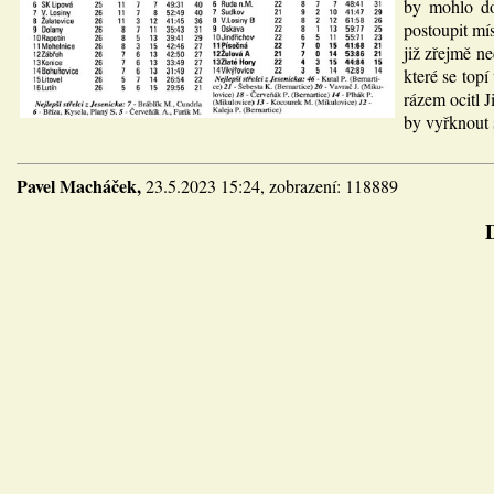
by mohlo do
postoupit mí
již zřejmě n
které se top
rázem ocitl 
by vyřknout 
Pavel Macháček,
23.5.2023 15:24, zobrazení: 118889