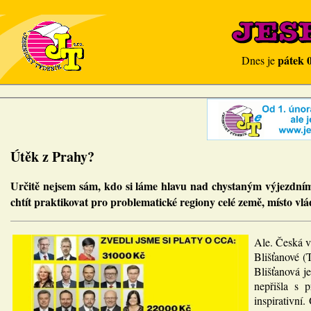
pátek 
Dnes je
Útěk z Prahy?
Určitě nejsem sám, kdo si láme hlavu nad chystaným výjezdním
chtít praktikovat pro problematické regiony celé země, místo vl
Ale. Česká v
Blišťanové (
Blišťanová j
nepřišla s 
inspirativní