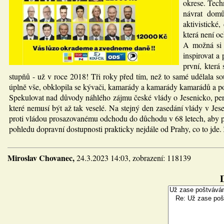
okrese. Tech
návrat domů
aktivistické
která není o
A možná si 
inspirovat a
první, která
stupňů - už v roce 2018! Tři roky před tím, než to samé udělala so
úplně vše, obklopila se kývači, kamarády a kamarády kamarádů a po
Spekulovat nad důvody náhlého zájmu české vlády o Jesenicko, peri
které nemusí být až tak veselé. Na stejný den zasedání vlády v 
proti vládou prosazovanému odchodu do důchodu v 68 letech, aby p
pohledu dopravní dostupnosti prakticky nejdále od Prahy, co to jde. 
Miroslav Chovanec,
24.3.2023 14:03, zobrazení: 118139