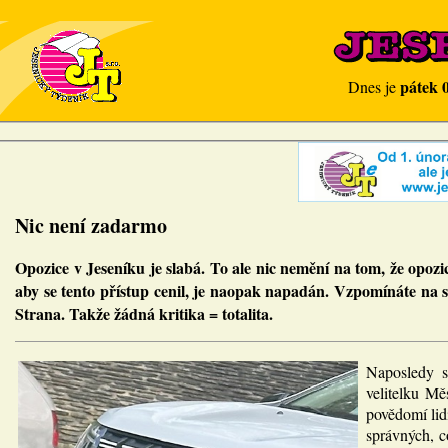
pátek 
Dnes je
Nic není zadarmo
Opozice v Jeseníku je slabá. To ale nic nemění na tom, že opozi
aby se tento přístup cenil, je naopak napadán. Vzpomínáte na so
Strana. Takže žádná kritika = totalita.
Naposledy si
velitelku Mě
povědomí lidí
správných, c