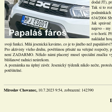
dodal JT), p
Tak si to r
podmínkách 
634/2004 Sb.
Jak správně
najevo – my s
o to horší. P
nakládat hos
svoji funkci. Milá jesenická kavárno, co je to jiného než papalášství?
Pro aktivisty všeho druhu, povětšinou přisáté na veřejné rozpočty,
není ZADARMO. Někdo námi placený musel speciální značku vymysle
blišťanové radnici neúrekom.
A poznámka na úplný závěr. Jesenický týdeník nikdo nečte, protože j
potěšitelné.
Miroslav Chovanec,
10.7.2023 9:54, zobrazení: 142390