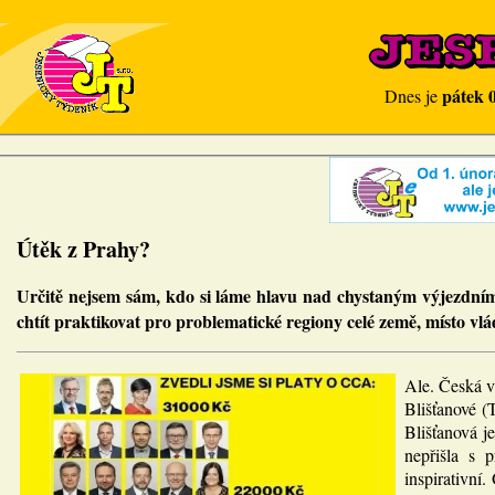
pátek 
Dnes je
Útěk z Prahy?
Určitě nejsem sám, kdo si láme hlavu nad chystaným výjezdním
chtít praktikovat pro problematické regiony celé země, místo vl
Ale. Česká v
Blišťanové (
Blišťanová j
nepřišla s 
inspirativní