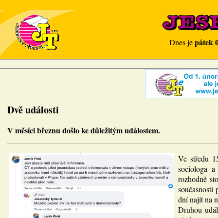
pátek 
Dnes je
Dvě události
V měsíci březnu došlo ke důležitým událostem.
Ve středu 15
sociologa a
rozhodně sto
současnosti 
dní najít na
Druhou událo