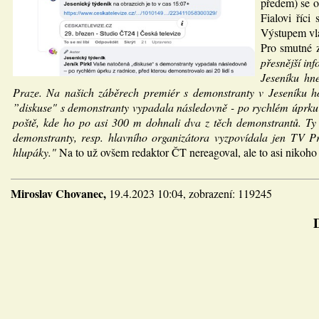
předem) se or
Fialovi říci
Výstupem vlá
Pro smutné 
přesnější in
Jeseníku hn
Praze. Na našich záběrech premiér s demonstranty v Jeseníku ho
”diskuse" s demonstranty vypadala následovně - po rychlém úprku z
poště, kde ho po asi 300 m dohnali dva z těch demonstrantů. Ty j
demonstranty, resp. hlavního organizátora vyzpovídala jen TV Pr
hlupáky."
Na to už ovšem redaktor ČT nereagoval, ale to asi nikoho
Miroslav Chovanec,
19.4.2023 10:04, zobrazení: 119245