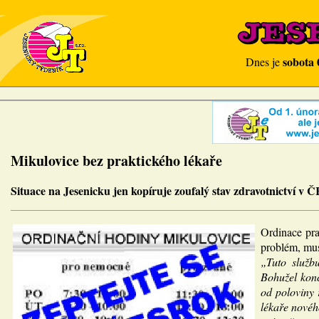
sobota 
Dnes je
Mikulovice bez praktického lékaře
Situace na Jesenicku jen kopíruje zoufalý stav zdravotnictví v 
Ordinace pra
problém, musí
„Tuto služb
Bohužel konc
od poloviny
lékaře novéh