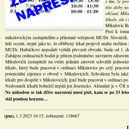
s tím, že p
této doby n
občané Mikul
lékaře, ale 
Mikulovic R
Proč k tomut
mikulovickým zastupitelům a přítomné veřejnosti MUDr. Slováček. Ja
lidé ocenit, stejně jako to, že oblíbený lékař projevil snahu složito
MUDr. Hubáčkovi nepodaří vyřídit převzetí obvodu, bude od 1. du
Zahájení ordinačních hodin je přitom podmíněno návratem zdravotní
Mikulovičtí zastupitelé na svém jednání zároveň schválili jedn
lékaře, který bude pracovat v ordinaci Mikulovice po celý praco
potenciální zájemce o obvod v Mikulovicích. Schválena byla také
lékaře pro dospělé v Mikulovicích, jenž bude pracovat v ordinaci p
Nedostatek lékařů bohužel nepálí jen Jesenicko. Aktuálně je v ČR ne
Ne náhodou se tak dříve narození musí ptát, kam se po 33 lete
stál pouhou korunu…
(pm),
1.3.2023 16:15, zobrazení: 118667